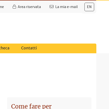
ine
Area riservata
La mia e-mail
EN
checa
Contatti
Come fare per