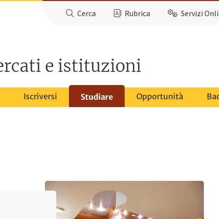
Cerca
Rubrica
Servizi Onl
cati e istituzioni
Iscriversi
Opportunità
Ba
Studiare