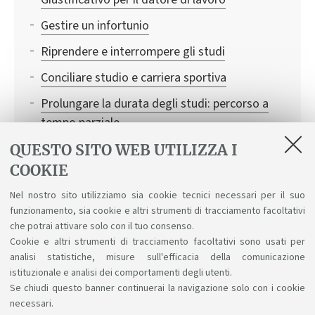
Gestire un infortunio
Riprendere e interrompere gli studi
Conciliare studio e carriera sportiva
Prolungare la durata degli studi: percorso a
tempo parziale
Attivare una carriera alias
QUESTO SITO WEB UTILIZZA I
COOKIE
Conciliare studio e lavoro
Nel nostro sito utilizziamo sia cookie tecnici necessari per il suo
Rinnovo del permesso di soggiorno
funzionamento, sia cookie e altri strumenti di tracciamento facoltativi
Riconoscimento crediti
che potrai attivare solo con il tuo consenso.
Cookie e altri strumenti di tracciamento facoltativi sono usati per
analisi statistiche, misure sull'efficacia della comunicazione
istituzionale e analisi dei comportamenti degli utenti.
Se chiudi questo banner continuerai la navigazione solo con i cookie
necessari.