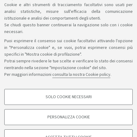
Cookie e altri strumenti di tracciamento facoltativi sono usati per
analisi statistiche, misure sull'efficacia della comunicazione
istituzionale e analisi dei comportamenti degli utenti.
Se chiudi questo banner continuerai la navigazione solo con i cookie
necessari.
Puoi esprimere il consenso sui cookie facoltativi attivando l'opzione
Sosteniamo il diritto alla conoscenza
in "Personalizza cookie" e, se vuoi, potrai esprimere consensi più
specifici in "Mostra cookie di profilazione".
Seguici su:
Potrai sempre rivedere le tue scelte e verificare lo stato dei consensi
rientrando nella sezione "Impostazione cookie" del sito.
Per maggiori informazioni
consulta la nostra Cookie policy
.
App:
SOLO COOKIE NECESSARI
COOKIE DI PROFILAZIONE - FACOLTATIVI
©Copyright 2026 - ALMA MATER STUDIORUM - Università di
Si tratta di cookie utilizzati per analizzare le caratteristiche della navigazione
PERSONALIZZA COOKIE
degli utenti, creare profili in base al loro comportamento sul sito, per analisi
Bologna - Via Zamboni, 33 - 40126 Bologna - PI: 01131710376 -
di marketing.
CF: 80007010376
Mostra cookie di profilazione
Privacy
Note legali
Informazioni sul sito e accessibilità