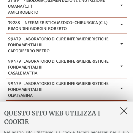
21189
FISIOLOGIA, ALIMENTAZIONE E NUTRIZIONE
UMANA (C.I.)
AMICI ROBERTO
39288
INFERMIERISTICA MEDICO-CHIRURGICA (C.I.)
RIMONDINI GIORGINI ROBERTO
99479
LABORATORIO DI CURE INFERMIERIERISTICHE
FONDAMENTALI III
CAPODIFERRO PIETRO
99479
LABORATORIO DI CURE INFERMIERIERISTICHE
FONDAMENTALI III
CASALE MATTIA
99479
LABORATORIO DI CURE INFERMIERIERISTICHE
FONDAMENTALI III
OLMI SABINA
99201
LABORATORIO DI CURE INFERMIERIERISTICHE
QUESTO SITO WEB UTILIZZA I
FONDAMENTALI (C.I.)
BERGAMI BARBARA
COOKIE
99201
LABORATORIO DI CURE INFERMIERIERISTICHE
Nel nostro sito utilizziamo sia cookie tecnici necessari per il suo