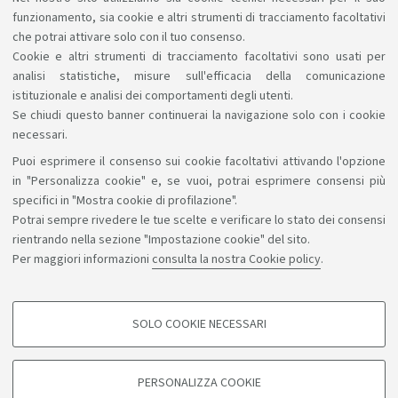
FONDAMENTALI (C.I.)
funzionamento, sia cookie e altri strumenti di tracciamento facoltativi
GOVONI OMAR
che potrai attivare solo con il tuo consenso.
Cookie e altri strumenti di tracciamento facoltativi sono usati per
analisi statistiche, misure sull'efficacia della comunicazione
1
2
3
4
istituzionale e analisi dei comportamenti degli utenti.
Se chiudi questo banner continuerai la navigazione solo con i cookie
necessari.
Puoi esprimere il consenso sui cookie facoltativi attivando l'opzione
Sosteniamo il diritto alla conoscenza
in "Personalizza cookie" e, se vuoi, potrai esprimere consensi più
specifici in "Mostra cookie di profilazione".
Seguici su:
Potrai sempre rivedere le tue scelte e verificare lo stato dei consensi
rientrando nella sezione "Impostazione cookie" del sito.
Per maggiori informazioni
consulta la nostra Cookie policy
.
App:
SOLO COOKIE NECESSARI
COOKIE DI PROFILAZIONE - FACOLTATIVI
©Copyright 2026 - ALMA MATER STUDIORUM - Università di
Si tratta di cookie utilizzati per analizzare le caratteristiche della navigazione
PERSONALIZZA COOKIE
degli utenti, creare profili in base al loro comportamento sul sito, per analisi
Bologna - Via Zamboni, 33 - 40126 Bologna - PI: 01131710376 -