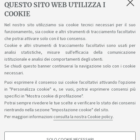
Date e scadenze sedute di Laurea
QUESTO SITO WEB UTILIZZA I
[ .pdf 35Kb ]
COOKIE
Manuale per lo studente - domanda di
Nel nostro sito utilizziamo sia cookie tecnici necessari per il suo
funzionamento, sia cookie e altri strumenti di tracciamento facoltativi
laurea
che potrai attivare solo con il tuo consenso.
[ .pdf 1179Kb ]
Cookie e altri strumenti di tracciamento facoltativi sono usati per
analisi statistiche, misure sull'efficacia della comunicazione
istituzionale e analisi dei comportamenti degli utenti.
Se chiudi questo banner continuerai la navigazione solo con i cookie
necessari.
Puoi esprimere il consenso sui cookie facoltativi attivando l'opzione
Sosteniamo il diritto alla conoscenza
in "Personalizza cookie" e, se vuoi, potrai esprimere consensi più
specifici in "Mostra cookie di profilazione".
Seguici su:
Potrai sempre rivedere le tue scelte e verificare lo stato dei consensi
rientrando nella sezione "Impostazione cookie" del sito.
Per maggiori informazioni
consulta la nostra Cookie policy
.
App:
SOLO COOKIE NECESSARI