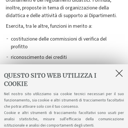
ordinamenti e dei regolamenti didattici. Formula,
inoltre, proposte in tema di organizzazione della
didattica e delle attività di supporto ai Dipartimenti.
Esercita, tra le altre, funzioni in merito a:
costituzione delle commissioni di verifica del
profitto
riconoscimento dei crediti
autorizzazioni allo svolgimento e riconoscimento di
QUESTO SITO WEB UTILIZZA I
attività formative all'estero nell'ambito dei
programmi di mobilità internazionale (Learning
COOKIE
Agreement)
Nel nostro sito utilizziamo sia cookie tecnici necessari per il suo
funzionamento, sia cookie e altri strumenti di tracciamento facoltativi
predisposizione dei calendari e delle commissioni
che potrai attivare solo con il tuo consenso.
degli esami di laurea.
Cookie e altri strumenti di tracciamento facoltativi sono usati per
analisi statistiche, misure sull'efficacia della comunicazione
istituzionale e analisi dei comportamenti degli utenti.