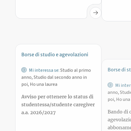
Borse di studio e agevolazioni
Borse di s
Mi interessa se:
Studio al primo
Mi inter
anno, Studio dal secondo anno in
anno, Studi
poi, Ho una laurea
poi, Ho una
Avviso per ottenere lo status di
Bando di 
studentessa/studente caregiver
agevolazio
a.a. 2026/2027
abboname
Bologna –
di 1° e 2° 
15 set 2026, 15:00
2
Scadenza:
Scadenza: