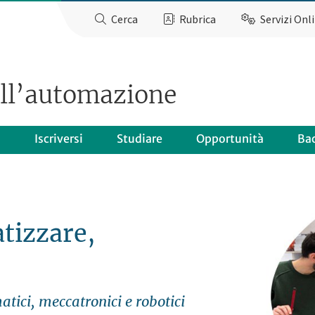
Cerca
Rubrica
Servizi Onl
ell’automazione
o
Iscriversi
Studiare
Opportunità
Ba
tizzare,
tici, meccatronici e robotici