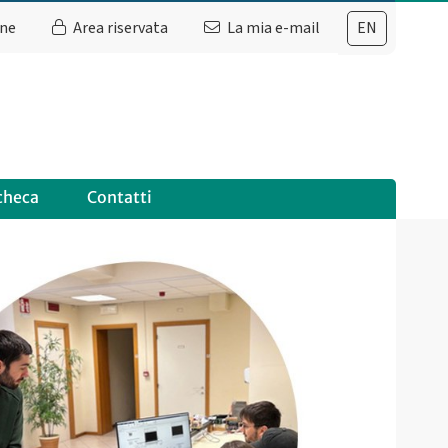
ine
Area riservata
La mia e-mail
EN
checa
Contatti