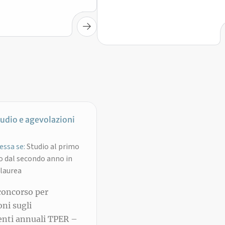
tudio e agevolazioni
essa se:
Studio al primo
o dal secondo anno in
 laurea
concorso per
ni sugli
nti annuali TPER –
 a.a. 2026/27 – corsi
ciclo e a ciclo unico
4 set 2026, 15:00