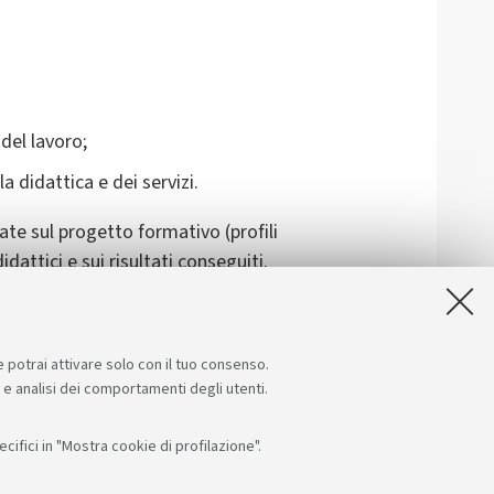
del lavoro;
 didattica e dei servizi.
nate sul progetto formativo (profili
idattici e sui risultati conseguiti.
Studio (SUA-CdS).
e potrai attivare solo con il tuo consenso.
e e analisi dei comportamenti degli utenti.
ifici in "Mostra cookie di profilazione".
Seguici su:
App: