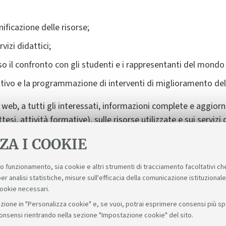
ificazione delle risorse;
vizi didattici;
so il confronto con gli studenti e i rappresentanti del mondo 
tivo e la programmazione di interventi di miglioramento della
o web, a tutti gli interessati, informazioni complete e aggior
si, attività formative), sulle risorse utilizzate e sui servizi d
 Universitaly
del Miur, nella Scheda Unica Annuale Corso di 
ZA I COOKIE
suo funzionamento, sia cookie e altri strumenti di tracciamento facoltativi ch
er analisi statistiche, misure sull'efficacia della comunicazione istituzional
cookie necessari.
zione in "Personalizza cookie" e, se vuoi, potrai esprimere consensi più spec
consensi rientrando nella sezione "Impostazione cookie" del sito.