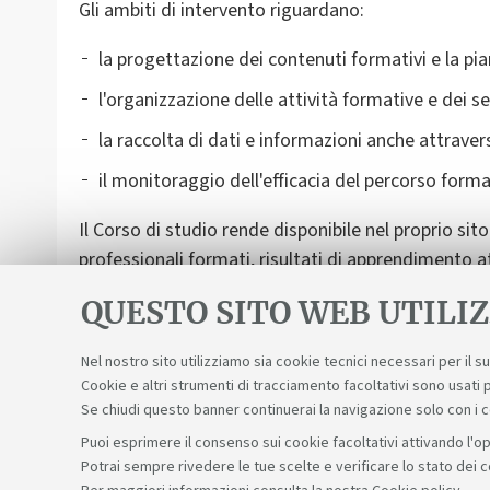
Gli ambiti di intervento riguardano:
la progettazione dei contenuti formativi e la pian
l'organizzazione delle attività formative e dei ser
la raccolta di dati e informazioni anche attraver
il monitoraggio dell'efficacia del percorso forma
Il Corso di studio rende disponibile nel proprio sit
professionali formati, risultati di apprendimento atte
Tali informazioni sono pubblicate anche sul
Portale
QUESTO SITO WEB UTILIZ
Nel nostro sito utilizziamo sia cookie tecnici necessari per il 
Cookie e altri strumenti di tracciamento facoltativi sono usati p
Se chiudi questo banner continuerai la navigazione solo con i 
Puoi esprimere il consenso sui cookie facoltativi attivando l'op
Potrai sempre rivedere le tue scelte e verificare lo stato dei 
Sosteniamo il diritto alla conoscenza