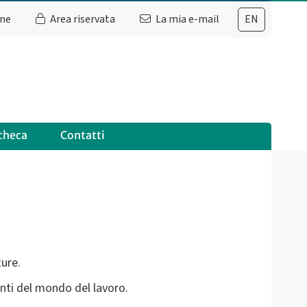
ine
Area riservata
La mia e-mail
EN
checa
Contatti
ture.
anti del mondo del lavoro.