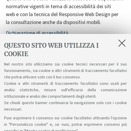
normative vigenti in tema di accessibilità dei siti
web e con la tecnica del Responsive Web Design per
la consultazione anche da dispositivi mobili.
Dichiarazione di accessibilità
Segnalazioni sull'accessibilità
QUESTO SITO WEB UTILIZZA I
COOKIE
Nonostante le verifiche, non è sempre possibile
garantire la completa accessibilità del sito. Vi
Nel nostro sito utilizziamo sia cookie tecnici necessari per il suo
preghiamo di segnalarci difficoltà riscontrate
funzionamento, sia cookie e altri strumenti di tracciamento facoltativi
nell'accesso alle informazioni e ai servizi scrivendo a
che potrai attivare solo con il tuo consenso.
Cookie e altri strumenti di tracciamento facoltativi sono usati per
accessibile@unibo.it
.
analisi statistiche, misure sull'efficacia della comunicazione
istituzionale e analisi dei comportamenti degli utenti.
Se chiudi questo banner continuerai la navigazione solo con i cookie
necessari.
Puoi esprimere il consenso sui cookie facoltativi attivando l'opzione
Sosteniamo il diritto alla conoscenza
in "Personalizza cookie" e, se vuoi, potrai esprimere consensi più