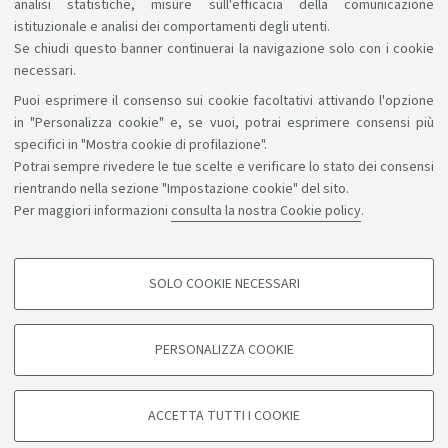
analisi statistiche, misure sull'efficacia della comunicazione
1
2
3
4
5
6
istituzionale e analisi dei comportamenti degli utenti.
Se chiudi questo banner continuerai la navigazione solo con i cookie
necessari.
Puoi esprimere il consenso sui cookie facoltativi attivando l'opzione
Sosteniamo il diritto alla conoscenza
in "Personalizza cookie" e, se vuoi, potrai esprimere consensi più
specifici in "Mostra cookie di profilazione".
Seguici su:
Potrai sempre rivedere le tue scelte e verificare lo stato dei consensi
rientrando nella sezione "Impostazione cookie" del sito.
Per maggiori informazioni
consulta la nostra Cookie policy
.
App:
SOLO COOKIE NECESSARI
COOKIE DI PROFILAZIONE - FACOLTATIVI
©Copyright 2026 - ALMA MATER STUDIORUM - Università di
Si tratta di cookie utilizzati per analizzare le caratteristiche della navigazione
PERSONALIZZA COOKIE
degli utenti, creare profili in base al loro comportamento sul sito, per analisi
Bologna - Via Zamboni, 33 - 40126 Bologna - PI: 01131710376 -
di marketing.
CF: 80007010376
Mostra cookie di profilazione
Privacy
Note legali
Informazioni sul sito e accessibilità
ACCETTA TUTTI I COOKIE
Impostazioni cookie
Google/Youtube Video