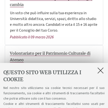
cambia
Un voto che può influire sulla tua esperienza in
Università: didattica, servizi, spazi, diritto allo studio
e molto altro ancora. Candidati e vota il 15 e 16 aprile
per il Consiglio del tuo Corso.
Pubblicato il 09 marzo 2026
Volontariato per il Patrimonio Culturale di
Ateneo
Vuoi fare un'esperienza immerso nella storia, nella
QUESTO SITO WEB UTILIZZA I
scienza e nell'arte? Candidati e svolgi il servizio di
COOKIE
civile di volontariato per il patrimonio culturale.
Scadenza: 8 aprile.
Nel nostro sito utilizziamo sia cookie tecnici necessari per il suo
Pubblicato il 05 marzo 2026
funzionamento, sia cookie e altri strumenti di tracciamento facoltativi
che potrai attivare solo con il tuo consenso.
Cookie e altri strumenti di tracciamento facoltativi sono usati per