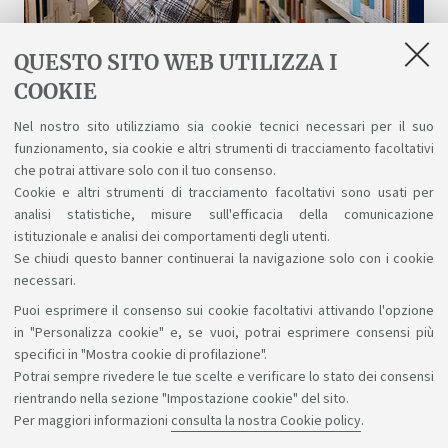
QUESTO SITO WEB UTILIZZA I
COOKIE
Biblioteche e risorse digitali
Nel nostro sito utilizziamo sia cookie tecnici necessari per il suo
funzionamento, sia cookie e altri strumenti di tracciamento facoltativi
Un patrimonio fatto di scienza, arte, storia a
che potrai attivare solo con il tuo consenso.
tua disposizione gratuitamente, anche online.
Cookie e altri strumenti di tracciamento facoltativi sono usati per
analisi statistiche, misure sull'efficacia della comunicazione
istituzionale e analisi dei comportamenti degli utenti.
Se chiudi questo banner continuerai la navigazione solo con i cookie
necessari.
Puoi esprimere il consenso sui cookie facoltativi attivando l'opzione
Sosteniamo il diritto alla conoscenza
in "Personalizza cookie" e, se vuoi, potrai esprimere consensi più
specifici in "Mostra cookie di profilazione".
Seguici su:
Potrai sempre rivedere le tue scelte e verificare lo stato dei consensi
rientrando nella sezione "Impostazione cookie" del sito.
Per maggiori informazioni
consulta la nostra Cookie policy
.
App: