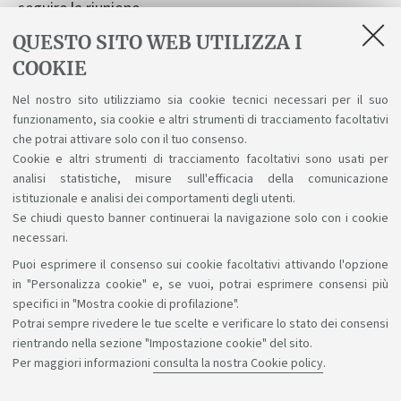
seguire la riunione.
QUESTO SITO WEB UTILIZZA I
Il bando è disponibile alla seguente
Pagina.
COOKIE
Si consiglia di verificare i requisiti linguistici richiesti
Nel nostro sito utilizziamo sia cookie tecnici necessari per il suo
indicati nel bando e di iscriversi ai test di
funzionamento, sia cookie e altri strumenti di tracciamento facoltativi
accertamento linguistico entro il 16 gennaio 2026 alle
che potrai attivare solo con il tuo consenso.
ore 13:00, tramite AlmaRM.
Cookie e altri strumenti di tracciamento facoltativi sono usati per
analisi statistiche, misure sull'efficacia della comunicazione
istituzionale e analisi dei comportamenti degli utenti.
Se chiudi questo banner continuerai la navigazione solo con i cookie
necessari.
Puoi esprimere il consenso sui cookie facoltativi attivando l'opzione
Sosteniamo il diritto alla conoscenza
in "Personalizza cookie" e, se vuoi, potrai esprimere consensi più
specifici in "Mostra cookie di profilazione".
Seguici su:
Potrai sempre rivedere le tue scelte e verificare lo stato dei consensi
rientrando nella sezione "Impostazione cookie" del sito.
Per maggiori informazioni
consulta la nostra Cookie policy
.
App: