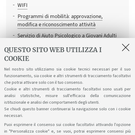
WIFI
Programmi di mobilità: approvazione,
modifica e riconoscimento attività
Servizio di Aiuto Psicologico a Giovani Adulti
(SAP)
QUESTO SITO WEB UTILIZZA I
SMA- Sistema Museale d'Ateneo
COOKIE
Consigliera di Fiducia: un aiuto in caso di
Nel nostro sito utilizziamo sia cookie tecnici necessari per il suo
discriminazioni, molestie sessuali e
funzionamento, sia cookie e altri strumenti di tracciamento facoltativi
psicologiche
che potrai attivare solo con il tuo consenso.
Cookie e altri strumenti di tracciamento facoltativi sono usati per
analisi statistiche, misure sull'efficacia della comunicazione
istituzionale e analisi dei comportamenti degli utenti.
Se chiudi questo banner continuerai la navigazione solo con i cookie
necessari.
Puoi esprimere il consenso sui cookie facoltativi attivando l'opzione
Sosteniamo il diritto alla conoscenza
in "Personalizza cookie" e, se vuoi, potrai esprimere consensi più