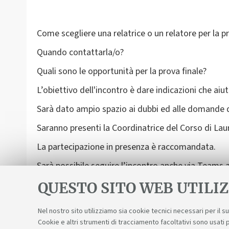
Come scegliere una relatrice o un relatore per la pr
Quando contattarla/o?
Quali sono le opportunità per la prova finale?
L’obiettivo dell'incontro è dare indicazioni che aiu
Sarà dato ampio spazio ai dubbi ed alle domande d
Saranno presenti la Coordinatrice del Corso di Laure
La partecipazione in presenza è raccomandata.
Sarà possibile seguire l’incontro anche via Teams a
Verso la prova finale | Partecipazione alla riunion
QUESTO SITO WEB UTILIZ
Nel nostro sito utilizziamo sia cookie tecnici necessari per il 
Cookie e altri strumenti di tracciamento facoltativi sono usati p