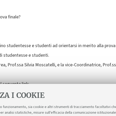
ova finale?
tino studentesse e studenti ad orientarsi in merito alla prova 
i studentesse e studenti.
a, Prof.ssa Silvia Moscatelli, e la vice-Coordinatrice, Prof.s
l seguente link:
e | Microsoft Teams
ZA I COOKIE
suo funzionamento, sia cookie e altri strumenti di tracciamento facoltativi ch
er analisi statistiche, misure sull'efficacia della comunicazione istituzional