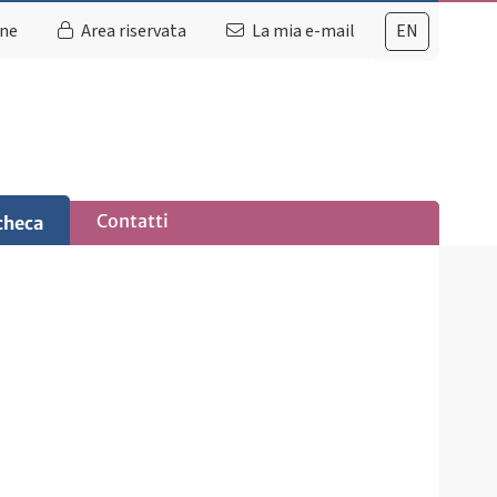
ine
Area riservata
La mia e-mail
EN
Contatti
checa