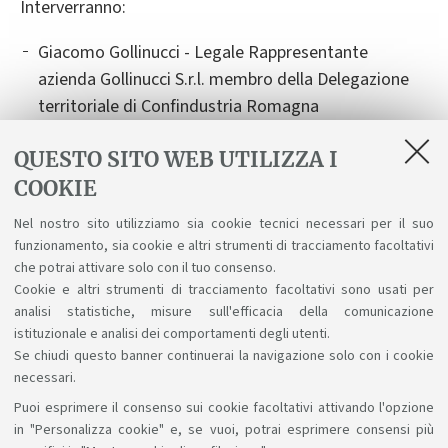
Interverranno:
Giacomo Gollinucci - Legale Rappresentante
azienda Gollinucci S.r.l. membro della Delegazione
territoriale di Confindustria Romagna
Davide Stefanelli - Presidente VEM Sistemi S.p.a.
QUESTO SITO WEB UTILIZZA I
e Presidente della Delegazione territoriale di
COOKIE
Confindustria Romagna
Nel nostro sito utilizziamo sia cookie tecnici necessari per il suo
Ombretta Sequino - Legale Rappresentante Mase
funzionamento, sia cookie e altri strumenti di tracciamento facoltativi
Generators S.p.a. e Consigliere Delegato di
che potrai attivare solo con il tuo consenso.
Confindustria Romagna
Cookie e altri strumenti di tracciamento facoltativi sono usati per
analisi statistiche, misure sull'efficacia della comunicazione
istituzionale e analisi dei comportamenti degli utenti.
Se chiudi questo banner continuerai la navigazione solo con i cookie
necessari.
Puoi esprimere il consenso sui cookie facoltativi attivando l'opzione
Sosteniamo il diritto alla conoscenza
in "Personalizza cookie" e, se vuoi, potrai esprimere consensi più