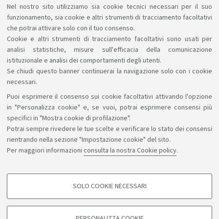
Nel nostro sito utilizziamo sia cookie tecnici necessari per il suo
Se sei uno studente con particolari esigenze personali,
funzionamento, sia cookie e altri strumenti di tracciamento facoltativi
consulta le informazioni sul
prolungamento della
che potrai attivare solo con il tuo consenso.
Cookie e altri strumenti di tracciamento facoltativi sono usati per
durata degli studi (percorso flessibile)
.
analisi statistiche, misure sull'efficacia della comunicazione
istituzionale e analisi dei comportamenti degli utenti.
Se chiudi questo banner continuerai la navigazione solo con i cookie
necessari.
Puoi esprimere il consenso sui cookie facoltativi attivando l'opzione
Sosteniamo il diritto alla conoscenza
in "Personalizza cookie" e, se vuoi, potrai esprimere consensi più
specifici in "Mostra cookie di profilazione".
Seguici su:
Potrai sempre rivedere le tue scelte e verificare lo stato dei consensi
rientrando nella sezione "Impostazione cookie" del sito.
Per maggiori informazioni
consulta la nostra Cookie policy
.
App:
SOLO COOKIE NECESSARI
COOKIE DI PROFILAZIONE - FACOLTATIVI
©Copyright 2026 - ALMA MATER STUDIORUM - Università di
Si tratta di cookie utilizzati per analizzare le caratteristiche della navigazione
PERSONALIZZA COOKIE