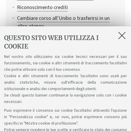
Riconoscimento crediti
Cambiare corso all’Unibo o trasferirsi in un
altro ateneo
Gestire un infortunio
QUESTO SITO WEB UTILIZZA I
COOKIE
Conciliare studio e carriera sportiva
Nel nostro sito utilizziamo sia cookie tecnici necessari per il suo
Conciliare studio e lavoro
funzionamento, sia cookie e altri strumenti di tracciamento facoltativi
Rinnovo del permesso di soggiorno
che potrai attivare solo con il tuo consenso.
Cookie e altri strumenti di tracciamento facoltativi sono usati per
analisi statistiche, misure sull'efficacia della comunicazione
istituzionale e analisi dei comportamenti degli utenti.
Se chiudi questo banner continuerai la navigazione solo con i cookie
necessari.
Puoi esprimere il consenso sui cookie facoltativi attivando l'opzione
Sosteniamo il diritto alla conoscenza
in "Personalizza cookie" e, se vuoi, potrai esprimere consensi più
specifici in "Mostra cookie di profilazione".
Seguici su:
Potrai sempre rivedere le tue scelte e verificare lo stato dei consensi