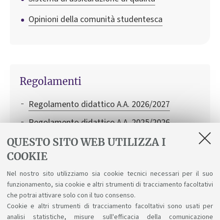
Opinioni della comunità studentesca
Regolamenti
Regolamento didattico A.A. 2026/2027
Regolamento didattico A.A. 2025/2026
Regolamento didattico A.A. 2024/2025
QUESTO SITO WEB UTILIZZA I
COOKIE
Regolamento Studenti d'Ateneo
Nel nostro sito utilizziamo sia cookie tecnici necessari per il suo
Codice Etico di Ateneo
funzionamento, sia cookie e altri strumenti di tracciamento facoltativi
Regolamento didattico di Ateneo
che potrai attivare solo con il tuo consenso.
Cookie e altri strumenti di tracciamento facoltativi sono usati per
analisi statistiche, misure sull'efficacia della comunicazione