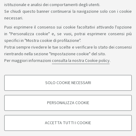
istituzionale e analisi dei comportamenti degli utenti.
Se chiudi questo banner continuerai la navigazione solo con i cookie
necessari.
Puoi esprimere il consenso sui cookie facoltativi attivando l'opzione
Sosteniamo il diritto alla conoscenza
in "Personalizza cookie" e, se vuoi, potrai esprimere consensi più
specifici in "Mostra cookie di profilazione".
Seguici su:
Potrai sempre rivedere le tue scelte e verificare lo stato dei consensi
rientrando nella sezione "Impostazione cookie" del sito.
Per maggiori informazioni
consulta la nostra Cookie policy
.
App:
SOLO COOKIE NECESSARI
COOKIE DI PROFILAZIONE - FACOLTATIVI
©Copyright 2026 - ALMA MATER STUDIORUM - Università di
Si tratta di cookie utilizzati per analizzare le caratteristiche della navigazione
PERSONALIZZA COOKIE
degli utenti, creare profili in base al loro comportamento sul sito, per analisi
Bologna - Via Zamboni, 33 - 40126 Bologna - PI: 01131710376 -
di marketing.
CF: 80007010376
Mostra cookie di profilazione
Privacy
Note legali
Informazioni sul sito e accessibilità
ACCETTA TUTTI I COOKIE
Impostazioni cookie
Google/Youtube Video