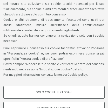
Nel nostro sito utilizziamo sia cookie tecnici necessari per il suo
Lecture Series by Prof.ssa Clarisa Demattei
funzionamento, sia cookie e altri strumenti di tracciamento facoltativi
che potrai attivare solo con il tuo consenso.
Cookie e altri strumenti di tracciamento facoltativi sono usati per
analisi statistiche, misure sull'efficacia della comunicazione
1
2
istituzionale e analisi dei comportamenti degli utenti.
Se chiudi questo banner continuerai la navigazione solo con i cookie
necessari.
Puoi esprimere il consenso sui cookie facoltativi attivando l'opzione
Sosteniamo il diritto alla conoscenza
in "Personalizza cookie" e, se vuoi, potrai esprimere consensi più
specifici in "Mostra cookie di profilazione".
Seguici su:
Potrai sempre rivedere le tue scelte e verificare lo stato dei consensi
rientrando nella sezione "Impostazione cookie" del sito.
Per maggiori informazioni
consulta la nostra Cookie policy
.
App:
SOLO COOKIE NECESSARI
COOKIE DI PROFILAZIONE - FACOLTATIVI
©Copyright 2026 - ALMA MATER STUDIORUM - Università di
Si tratta di cookie utilizzati per analizzare le caratteristiche della navigazione