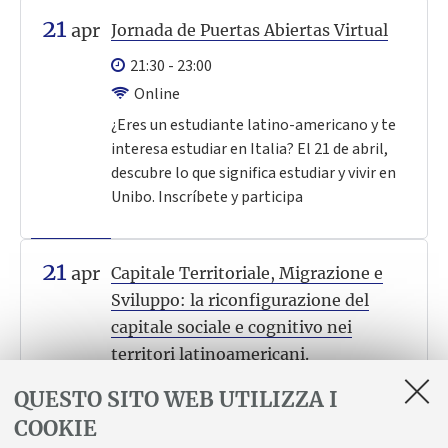
21
apr
Jornada de Puertas Abiertas Virtual
21:30 - 23:00
Online
¿Eres un estudiante latino-americano y te
interesa estudiar en Italia? El 21 de abril,
descubre lo que significa estudiar y vivir en
Unibo. Inscríbete y participa
21
apr
Capitale Territoriale, Migrazione e
Sviluppo: la riconfigurazione del
capitale sociale e cognitivo nei
territori latinoamericani.
11:00 - 13:00
QUESTO SITO WEB UTILIZZA I
Palazzo Hercolani, Aula Romei, primo
COOKIE
piano - Evento in presenza