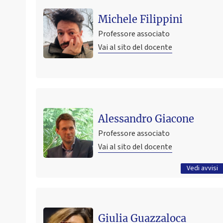
Michele Filippini
Professore associato
Vai al sito del docente
Ultimo avviso
Appello 19 giugno storia delle istituzioni: Ordine di
Alessandro Giacone
passaggio
Professore associato
18 giugno 2026 13:17
Pubblicato il
Vai al sito del docente
Tutti gli avvisi
Vedi avvisi
Ultimo avviso
INFORMAZIONI SULLA COMPILAZIONE DEL PIANO DI
Giulia Guazzaloca