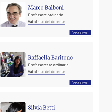
Ricevimento del 14 luglio 2026
Marco Balboni
13 luglio 2026 09:01
Pubblicato il
Professore ordinario
Vai al sito del docente
Tutti gli avvisi
Vedi avvisi
Ultimo avviso
Corso di Storia e Politica degli Stati Uniti d'America
Raffaella Baritono
2025-26
Professoressa ordinaria
30 ottobre 2024 09:00
Pubblicato il
Vai al sito del docente
Tutti gli avvisi
Vedi avvisi
Ultimo avviso
ESAME SPAGNOLO 2026: SPOSI, SVIC E MAGISTRALE
Silvia Betti
SCIENZE POLITICHE