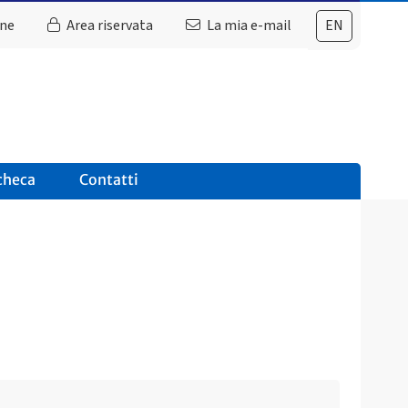
ine
Area riservata
La mia e-mail
EN
checa
Contatti
Ultimo avviso