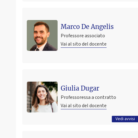
Marco De Angelis
Professore associato
Vai al sito del docente
Ultimo avviso
Prove Integrative per studenti non
Giulia Dugar
frequentanti_Sociologia dei Paesi Asiatici
Professoressa a contratto
4 maggio 2026 14:28
Pubblicato il
Vai al sito del docente
Tutti gli avvisi
Vedi avvisi