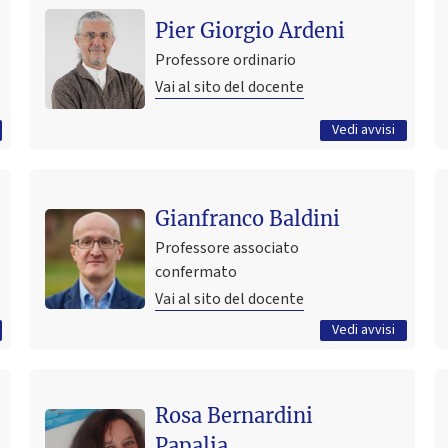
Cercasi laureando/a o dottorando/a per lavoro di
Pier Giorgio Ardeni
ricerca su income inequality
Professore ordinario
8 luglio 2026 10:46
Pubblicato il
Vai al sito del docente
Tutti gli avvisi
Vedi avvisi
Ultimo avviso
Gianfranco Baldini
Ricevimento online
12 marzo 2020 09:41
Pubblicato il
Professore associato
confermato
Vai al sito del docente
Tutti gli avvisi
Vedi avvisi
Ultimo avviso
Rosa Bernardini
SALTI QUANTICI & ARTISTICI
Papalia
7 aprile 2026 11:26
Pubblicato il