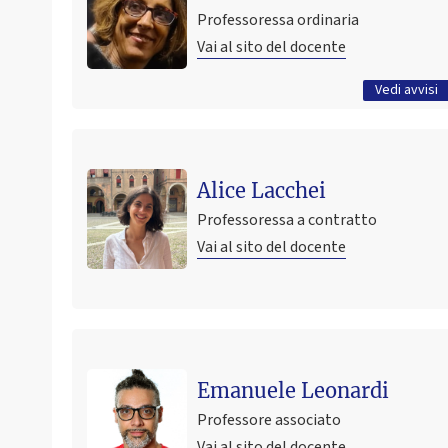
STUDI
Professoressa ordinaria
21 settembre 2025 17:13
Pubblicato il
Vai al sito del docente
Tutti gli avvisi
Vedi avvisi
Alice Lacchei
Professoressa a contratto
Vai al sito del docente
Emanuele Leonardi
Professore associato
Vai al sito del docente