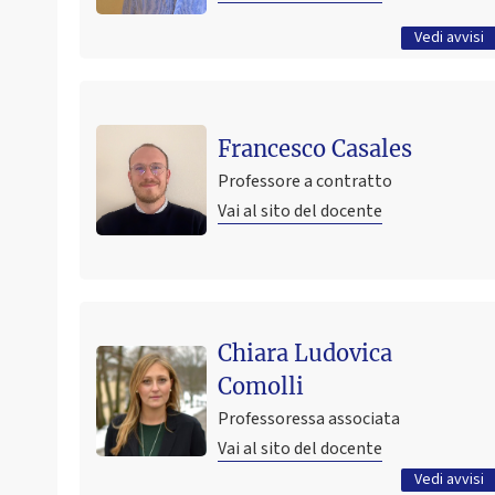
Tutti gli avvisi
Vedi avvisi
Francesco Casales
Professore a contratto
Vai al sito del docente
Ultimo avviso
Chiara Ludovica
Registrazione studenti volontari per la European
Population Conference (EPC) - Bologna 3-6 Giugno
Comolli
2026
Professoressa associata
18 febbraio 2026 11:27
Pubblicato il
Vai al sito del docente
Tutti gli avvisi
Vedi avvisi