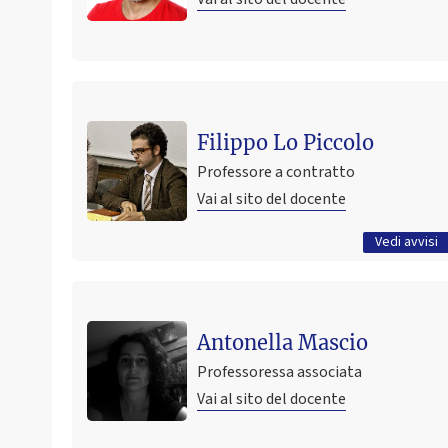
Ultimo avviso
ANALISI DEI COSTI T - LEZIONE DEL 21/10/2024
Filippo Lo Piccolo
21 ottobre 2024 09:35
Pubblicato il
Professore a contratto
Vai al sito del docente
Tutti gli avvisi
Vedi avvisi
Antonella Mascio
Professoressa associata
Vai al sito del docente