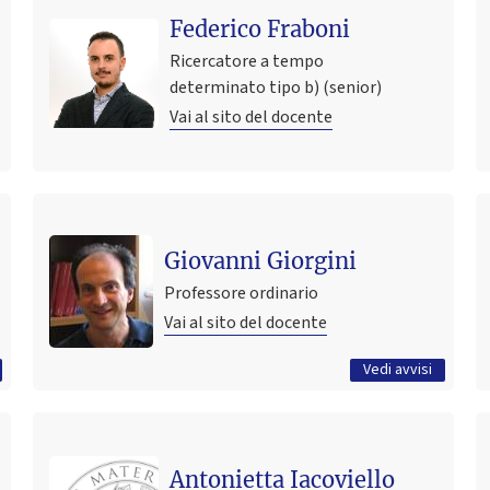
Federico Fraboni
Ricercatore a tempo
determinato tipo b) (senior)
Vai al sito del docente
Ultimo avviso
Ricevimento studenti - Office Hours
Giovanni Giorgini
16 novembre 2021 10:43
Pubblicato il
Professore ordinario
Vai al sito del docente
Tutti gli avvisi
Vedi avvisi
Ultimo avviso
30085/ 95417 Exam Results - 16 June 2026
Antonietta Iacoviello