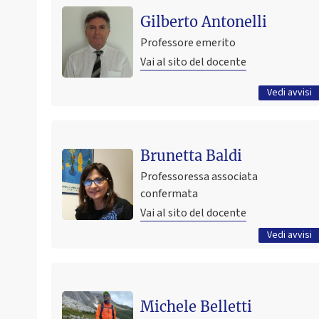
NESSUN AVVISO
Gilberto Antonelli
9 gennaio 2017 09:34
Pubblicato il
Professore emerito
Vai al sito del docente
Tutti gli avvisi
Vedi avvisi
Ultimo avviso
Brunetta Baldi
COLLOQUI ERASMUS 2026-2027 - scambio MADRID21
/ ERASMUS INTERVIEWS 2026–2027 – MADRID21
Professoressa associata
Exchange
confermata
13 gennaio 2026 17:41
Pubblicato il
Vai al sito del docente
Tutti gli avvisi
Vedi avvisi
Ultimo avviso
Proroga della didattica da remoto, secondo le
Michele Belletti
disposizioni del Rettore