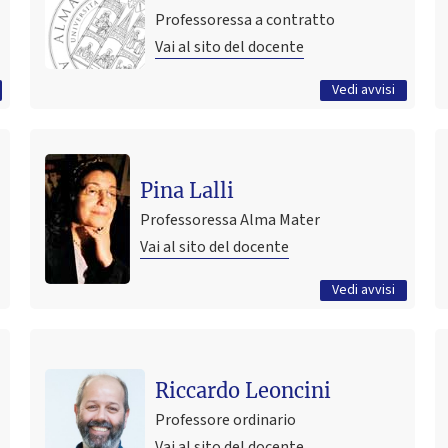
16 giugno 2026 17:20
Pubblicato il
Professoressa a contratto
Vai al sito del docente
Tutti gli avvisi
Vedi avvisi
Ultimo avviso
La tesi di laurea e di laurea magistrale
Pina Lalli
16 settembre 2020 21:05
Pubblicato il
Professoressa Alma Mater
Vai al sito del docente
Tutti gli avvisi
Vedi avvisi
Riccardo Leoncini
Professore ordinario
Vai al sito del docente