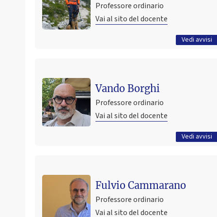
Professore ordinario
21 maggio 2023 12:40
Pubblicato il
Vai al sito del docente
Tutti gli avvisi
Vedi avvisi
Ultimo avviso
ATTENZIONE: Modalità didattica prime lezioni di
Vando Borghi
Sociologia dello sviluppo e di Processi organizzativi e
Professore ordinario
istituzionali
Vai al sito del docente
12 settembre 2022 14:44
Pubblicato il
Tutti gli avvisi
Vedi avvisi
Ultimo avviso
esito seconda prova intermedia
Fulvio Cammarano
15 dicembre 2025 16:42
Pubblicato il
Professore ordinario
Vai al sito del docente