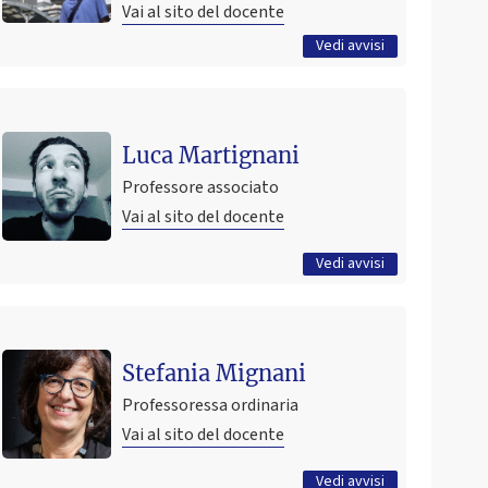
Vai al sito del docente
Tutti gli avvisi
Vedi avvisi
Ultimo avviso
Il ricevimento in presenza è interrotto per la pausa
Luca Martignani
estiva e riprenderà giovedì 17 settembre.
Professore associato
22 luglio 2026 09:19
Pubblicato il
Vai al sito del docente
Tutti gli avvisi
Vedi avvisi
Ultimo avviso
Orari ricevimento
Stefania Mignani
17 febbraio 2022 12:42
Pubblicato il
Professoressa ordinaria
Vai al sito del docente
Tutti gli avvisi
Vedi avvisi