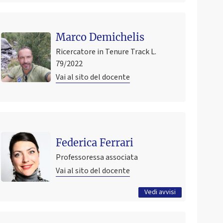
Marco Demichelis
Ricercatore in Tenure Track L.
79/2022
Vai al sito del docente
Ultimo avviso
English Academic Speaking Skills & Public Speaking
Federica Ferrari
con Christina O'Sullivan (Trasversale Ferrari - Mitzel)
Professoressa associata
3 aprile 2026 11:43
Pubblicato il
Vai al sito del docente
Tutti gli avvisi
Vedi avvisi