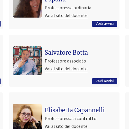
Professoressa ordinaria
Vai al sito del docente
Tutti gli avvisi
Vedi avvisi
Ultimo avviso
CORSO FREQ STORIA CONTEMPORANEA DAMS (M-Z)
Salvatore Botta
2026 - SELEZIONE MANUALE
Professore associato
12 marzo 2026 18:42
Pubblicato il
Vai al sito del docente
Tutti gli avvisi
Vedi avvisi
Elisabetta Capannelli
Professoressa a contratto
Vai al sito del docente