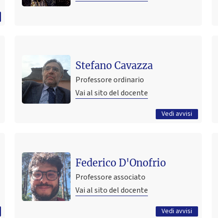
Ultimo avviso
Pubblicazione syllabus corsi e contenuti su virtuale
Stefano Cavazza
25 luglio 2026 16:48
Pubblicato il
Professore ordinario
Vai al sito del docente
Tutti gli avvisi
Vedi avvisi
Ultimo avviso
my new blogpost
Federico D'Onofrio
13 febbraio 2026 11:26
Pubblicato il
Professore associato
Vai al sito del docente
Tutti gli avvisi
Vedi avvisi