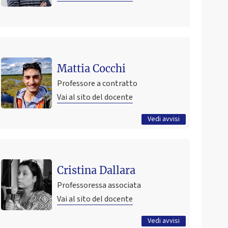
Ultimo avviso
Annullamento lezione mercoledì 6 maggio
Mattia Cocchi
23 aprile 2026 17:46
Pubblicato il
Professore a contratto
Vai al sito del docente
Tutti gli avvisi
Vedi avvisi
Ultimo avviso
APPELLO STRAORDINARIO PER EMERGENZA
Cristina Dallara
ALLUVIONE
Professoressa associata
20 giugno 2023 16:16
Pubblicato il
Vai al sito del docente
Tutti gli avvisi
Vedi avvisi