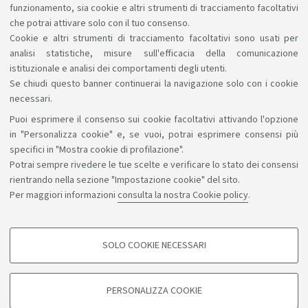
funzionamento, sia cookie e altri strumenti di tracciamento facoltativi
Un patrimonio fatto di scienza, arte, storia a
che potrai attivare solo con il tuo consenso.
tua disposizione gratuitamente, anche online.
Cookie e altri strumenti di tracciamento facoltativi sono usati per
analisi statistiche, misure sull'efficacia della comunicazione
istituzionale e analisi dei comportamenti degli utenti.
Se chiudi questo banner continuerai la navigazione solo con i cookie
necessari.
Puoi esprimere il consenso sui cookie facoltativi attivando l'opzione
Sosteniamo il diritto alla conoscenza
in "Personalizza cookie" e, se vuoi, potrai esprimere consensi più
specifici in "Mostra cookie di profilazione".
Seguici su:
Potrai sempre rivedere le tue scelte e verificare lo stato dei consensi
rientrando nella sezione "Impostazione cookie" del sito.
Per maggiori informazioni
consulta la nostra Cookie policy
.
App:
SOLO COOKIE NECESSARI
COOKIE DI PROFILAZIONE - FACOLTATIVI
©Copyright 2026 - ALMA MATER STUDIORUM - Università di
Si tratta di cookie utilizzati per analizzare le caratteristiche della navigazione
PERSONALIZZA COOKIE
degli utenti, creare profili in base al loro comportamento sul sito, per analisi
Bologna - Via Zamboni, 33 - 40126 Bologna - PI: 01131710376 -