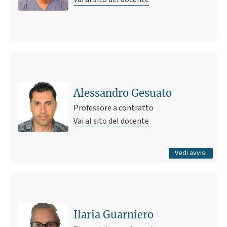
Ultimo avviso
Calendario Ricevimenti Tutorato d'Aula CdL DISTAL
Cesena AA 2023-2024
Alessandro Gesuato
9 gennaio 2024 17:44
Pubblicato il
Professore a contratto
Vai al sito del docente
Tutti gli avvisi
Vedi avvisi
Ilaria Guarniero