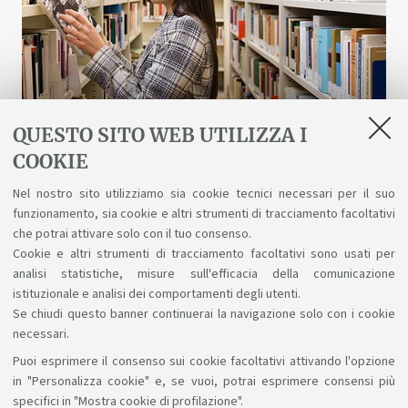
QUESTO SITO WEB UTILIZZA I
COOKIE
Biblioteche e risorse digitali
Nel nostro sito utilizziamo sia cookie tecnici necessari per il suo
funzionamento, sia cookie e altri strumenti di tracciamento facoltativi
Un patrimonio fatto di scienza, arte, storia a
che potrai attivare solo con il tuo consenso.
tua disposizione gratuitamente, anche online.
Cookie e altri strumenti di tracciamento facoltativi sono usati per
analisi statistiche, misure sull'efficacia della comunicazione
istituzionale e analisi dei comportamenti degli utenti.
Se chiudi questo banner continuerai la navigazione solo con i cookie
necessari.
Puoi esprimere il consenso sui cookie facoltativi attivando l'opzione
Sosteniamo il diritto alla conoscenza
in "Personalizza cookie" e, se vuoi, potrai esprimere consensi più
specifici in "Mostra cookie di profilazione".