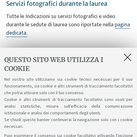
Servizi fotografici durante la laurea
Tutte le Indicazioni su servizi fotografici e video
durante le sedute di laurea sono riportate nella
pagina
dedicata.
In evidenza
QUESTO SITO WEB UTILIZZA I
COOKIE
Nuove linee guida per servizi fotografici per
sedute di laurea
Nel nostro sito utilizziamo sia cookie tecnici necessari per il suo
funzionamento, sia cookie e altri strumenti di tracciamento facoltativi
Indicazioni su servizi fotografici e video durante
che potrai attivare solo con il tuo consenso.
le sedute di laurea
Cookie e altri strumenti di tracciamento facoltativi sono usati per
analisi statistiche, misure sull'efficacia della comunicazione
istituzionale e analisi dei comportamenti degli utenti.
Se chiudi questo banner continuerai la navigazione solo con i cookie
necessari.
Puoi esprimere il consenso sui cookie facoltativi attivando l'opzione