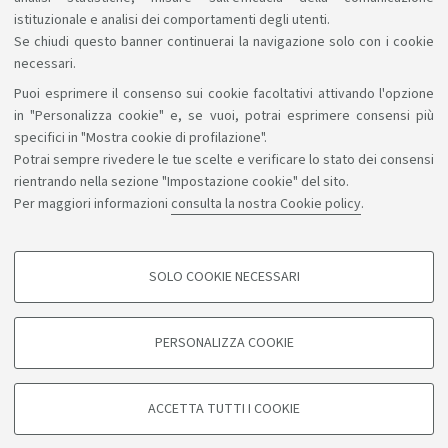
istituzionale e analisi dei comportamenti degli utenti.
Se chiudi questo banner continuerai la navigazione solo con i cookie
necessari.
Puoi esprimere il consenso sui cookie facoltativi attivando l'opzione
Sosteniamo il diritto alla conoscenza
in "Personalizza cookie" e, se vuoi, potrai esprimere consensi più
specifici in "Mostra cookie di profilazione".
Seguici su:
Potrai sempre rivedere le tue scelte e verificare lo stato dei consensi
rientrando nella sezione "Impostazione cookie" del sito.
Per maggiori informazioni
consulta la nostra Cookie policy
.
App:
SOLO COOKIE NECESSARI
COOKIE DI PROFILAZIONE - FACOLTATIVI
©Copyright 2026 - ALMA MATER STUDIORUM - Università di
Si tratta di cookie utilizzati per analizzare le caratteristiche della navigazione
PERSONALIZZA COOKIE
degli utenti, creare profili in base al loro comportamento sul sito, per analisi
Bologna - Via Zamboni, 33 - 40126 Bologna - PI: 01131710376 -
di marketing.
CF: 80007010376
Mostra cookie di profilazione
Privacy
Note legali
Informazioni sul sito e accessibilità
ACCETTA TUTTI I COOKIE
Impostazioni cookie
Google/Youtube Video