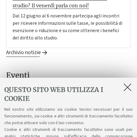
studio? Il venerdì parla con noi!
Dal 12 giugno al 6 novembre partecipa agli incontri
per ricevere informazioni sulle tasse, le possibilità di
esenzione o riduzione e su come ottenere i benefici
del diritto allo studio.
Archivio notizie
Eventi
Non ci sono eventi
QUESTO SITO WEB UTILIZZA I
Archivio eventi
COOKIE
Nel nostro sito utilizziamo sia cookie tecnici necessari per il suo
Eventi di orientamento
funzionamento, sia cookie e altri strumenti di tracciamento facoltativi
che potrai attivare solo con il tuo consenso.
Oggi non ci sono open day
Cookie e altri strumenti di tracciamento facoltativi sono usati per
Vai agli eventi di orientamento
analisi statistiche, misure sull'efficacia della comunicazione