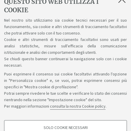
QUESTO SITO WEB UTILIZZA I
- Vittorio Martino
COOKIE
- Pietro Bassi
Nel nostro sito utilizziamo sia cookie tecnici necessari per il suo
funzionamento, sia cookie e altri strumenti di tracciamento facoltativi
- Mirco Carnaroli
che potrai attivare solo con il tuo consenso.
Cookie e altri strumenti di tracciamento facoltativi sono usati per
- Marta Magnaguadagno
analisi statistiche, misure sull'efficacia della comunicazione
istituzionale e analisi dei comportamenti degli utenti.
Se chiudi questo banner continuerai la navigazione solo con i cookie
necessari.
Puoi esprimere il consenso sui cookie facoltativi attivando l'opzione
Sosteniamo il diritto alla conoscenza
in "Personalizza cookie" e, se vuoi, potrai esprimere consensi più
specifici in "Mostra cookie di profilazione".
Seguici su:
Potrai sempre rivedere le tue scelte e verificare lo stato dei consensi
rientrando nella sezione "Impostazione cookie" del sito.
Per maggiori informazioni
consulta la nostra Cookie policy
.
App:
SOLO COOKIE NECESSARI