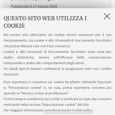
Pubblicato il 17 marzo 2026
QUESTO SITO WEB UTILIZZA I
Premio San Bellino
COOKIE
Temi relativi al Comune di San Bellino
Nel nostro sito utilizziamo sia cookie tecnici necessari per il suo
Pubblicato il 17 marzo 2026
funzionamento, sia cookie e altri strumenti di tracciamento facoltativi
che potrai attivare solo con il tuo consenso.
Cookie e altri strumenti di tracciamento facoltativi sono usati per
analisi statistiche, misure sull'efficacia della comunicazione
1
2
3
4
5
istituzionale e analisi dei comportamenti degli utenti.
Se chiudi questo banner continuerai la navigazione solo con i cookie
necessari.
Puoi esprimere il consenso sui cookie facoltativi attivando l'opzione
Sosteniamo il diritto alla conoscenza
in "Personalizza cookie" e, se vuoi, potrai esprimere consensi più
specifici in "Mostra cookie di profilazione".
Seguici su:
Potrai sempre rivedere le tue scelte e verificare lo stato dei consensi
rientrando nella sezione "Impostazione cookie" del sito.
Per maggiori informazioni
consulta la nostra Cookie policy
.