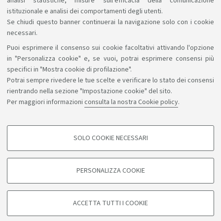
analisi statistiche, misure sull'efficacia della comunicazione
istituzionale e analisi dei comportamenti degli utenti.
Se chiudi questo banner continuerai la navigazione solo con i cookie
necessari.
Puoi esprimere il consenso sui cookie facoltativi attivando l'opzione
Sosteniamo il diritto alla conoscenza
in "Personalizza cookie" e, se vuoi, potrai esprimere consensi più
specifici in "Mostra cookie di profilazione".
Seguici su:
Potrai sempre rivedere le tue scelte e verificare lo stato dei consensi
rientrando nella sezione "Impostazione cookie" del sito.
Per maggiori informazioni
consulta la nostra Cookie policy
.
App:
SOLO COOKIE NECESSARI
COOKIE DI PROFILAZIONE - FACOLTATIVI
©Copyright 2026 - ALMA MATER STUDIORUM - Università di
Si tratta di cookie utilizzati per analizzare le caratteristiche della navigazione
PERSONALIZZA COOKIE
degli utenti, creare profili in base al loro comportamento sul sito, per analisi
Bologna - Via Zamboni, 33 - 40126 Bologna - PI: 01131710376 -
di marketing.
CF: 80007010376
Mostra cookie di profilazione
Privacy
Note legali
Informazioni sul sito e accessibilità
ACCETTA TUTTI I COOKIE
Impostazioni cookie
Google/Youtube Video