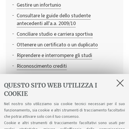
Gestire un infortunio
Consultare le guide dello studente
antecedenti all'a.a. 2009/10
Conciliare studio e carriera sportiva
Ottenere un certificato o un duplicato
Riprendere e interrompere gli studi
Riconoscimento crediti
Prolungare la durata degli studi: percorso a
tempo parziale
QUESTO SITO WEB UTILIZZA I
COOKIE
Attivare una carriera alias
Nel nostro sito utilizziamo sia cookie tecnici necessari per il suo
Conciliare studio e lavoro
funzionamento, sia cookie e altri strumenti di tracciamento facoltativi
Rinnovo del permesso di soggiorno
che potrai attivare solo con il tuo consenso.
Cookie e altri strumenti di tracciamento facoltativi sono usati per