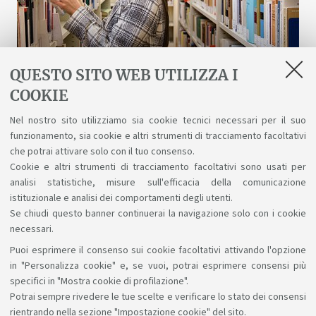
QUESTO SITO WEB UTILIZZA I
COOKIE
Biblioteche e risorse digitali
Nel nostro sito utilizziamo sia cookie tecnici necessari per il suo
funzionamento, sia cookie e altri strumenti di tracciamento facoltativi
Un patrimonio fatto di scienza, arte, storia a
che potrai attivare solo con il tuo consenso.
tua disposizione gratuitamente, anche online.
Cookie e altri strumenti di tracciamento facoltativi sono usati per
analisi statistiche, misure sull'efficacia della comunicazione
istituzionale e analisi dei comportamenti degli utenti.
Se chiudi questo banner continuerai la navigazione solo con i cookie
necessari.
Puoi esprimere il consenso sui cookie facoltativi attivando l'opzione
Sosteniamo il diritto alla conoscenza
in "Personalizza cookie" e, se vuoi, potrai esprimere consensi più
specifici in "Mostra cookie di profilazione".
Seguici su:
Potrai sempre rivedere le tue scelte e verificare lo stato dei consensi
rientrando nella sezione "Impostazione cookie" del sito.