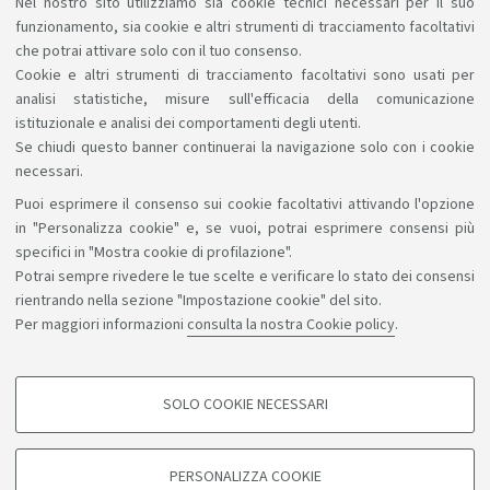
Periodi di esami
:
Nel nostro sito utilizziamo sia cookie tecnici necessari per il suo
funzionamento, sia cookie e altri strumenti di tracciamento facoltativi
I periodo:
dal 20 dicembre 2025 al 13 febbraio 2026;
che potrai attivare solo con il tuo consenso.
Cookie e altri strumenti di tracciamento facoltativi sono usati per
II periodo:
dal 08 giugno 2026 al 11 settembre 2026.
analisi statistiche, misure sull'efficacia della comunicazione
istituzionale e analisi dei comportamenti degli utenti.
Se chiudi questo banner continuerai la navigazione solo con i cookie
necessari.
Puoi esprimere il consenso sui cookie facoltativi attivando l'opzione
Sosteniamo il diritto alla conoscenza
in "Personalizza cookie" e, se vuoi, potrai esprimere consensi più
specifici in "Mostra cookie di profilazione".
Seguici su:
Potrai sempre rivedere le tue scelte e verificare lo stato dei consensi
rientrando nella sezione "Impostazione cookie" del sito.
Per maggiori informazioni
consulta la nostra Cookie policy
.
App:
SOLO COOKIE NECESSARI
COOKIE DI PROFILAZIONE - FACOLTATIVI
©Copyright 2026 - ALMA MATER STUDIORUM - Università di
Si tratta di cookie utilizzati per analizzare le caratteristiche della navigazione
PERSONALIZZA COOKIE
degli utenti, creare profili in base al loro comportamento sul sito, per analisi
Bologna - Via Zamboni, 33 - 40126 Bologna - PI: 01131710376 -