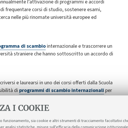
annualmente l’attivazione di programmi e accordi
 di frequentare corsi di studio, sostenere esami,
cerca nelle più rinomate università europee ed
ogramma di scambio
internazionale e trascorrere un
iversità straniere che hanno sottoscritto un accordo di
riversi e laurearsi in uno dei corsi offerti dalla Scuola
bilità di
programmi di scambio internazionali
per
vede inoltre servizi specifici dedicati all'accoglienza e
ZA I COOKIE
suo funzionamento, sia cookie e altri strumenti di tracciamento facoltativi ch
er analisi statistiche, misure sull'efficacia della comunicazione istituzional