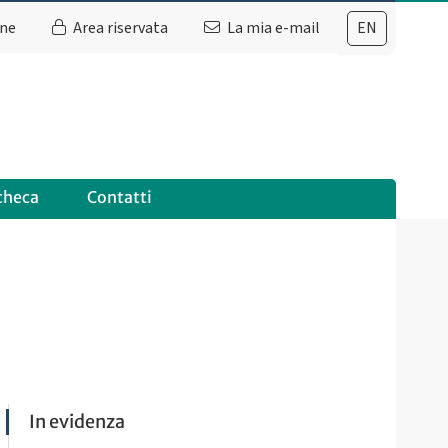
ine
Area riservata
La mia e-mail
EN
checa
Contatti
In evidenza