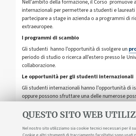
Nell'ambito della formazione, il Corso promuove 
internazionali per permettere a studenti e laureati
partecipare a stage in azienda o a programmi di ri
extraeuropee.
I programmi di scambio
Gli studenti hanno l'opportunità di svolgere un
pr
periodo di studio o ricerca all'estero presso le Un
collaborazione.
Le opportunità per gli studenti internazionali
Gli studenti internazionali hanno l’opportunità di isc
oppure possono sfruttare una delle numerose possi
svolgere un periodo di studio o ricerca. Il Corso pre
orientamento degli studenti internazionali.
QUESTO SITO WEB UTILIZ
Nel nostro sito utilizziamo sia cookie tecnici necessari per il 
Cookie e altri strumenti di tracciamento facoltativi sono usati p