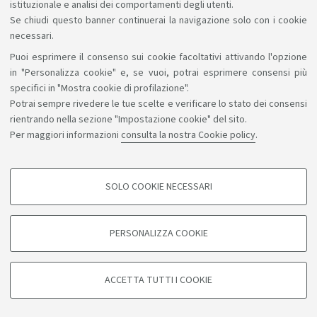
istituzionale e analisi dei comportamenti degli utenti.
Se chiudi questo banner continuerai la navigazione solo con i cookie
necessari.
Puoi esprimere il consenso sui cookie facoltativi attivando l'opzione
Sosteniamo il diritto alla conoscenza
in "Personalizza cookie" e, se vuoi, potrai esprimere consensi più
specifici in "Mostra cookie di profilazione".
Seguici su:
Potrai sempre rivedere le tue scelte e verificare lo stato dei consensi
rientrando nella sezione "Impostazione cookie" del sito.
Per maggiori informazioni
consulta la nostra Cookie policy
.
App:
SOLO COOKIE NECESSARI
COOKIE DI PROFILAZIONE - FACOLTATIVI
©Copyright 2026 - ALMA MATER STUDIORUM - Università di
Si tratta di cookie utilizzati per analizzare le caratteristiche della navigazione
PERSONALIZZA COOKIE
degli utenti, creare profili in base al loro comportamento sul sito, per analisi
Bologna - Via Zamboni, 33 - 40126 Bologna - PI: 01131710376 -
di marketing.
CF: 80007010376
Mostra cookie di profilazione
Privacy
Note legali
Informazioni sul sito e accessibilità
ACCETTA TUTTI I COOKIE
Impostazioni cookie
Google/Youtube Video