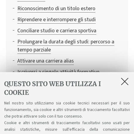
Riconoscimento di un titolo estero
Riprendere e interrompere gli studi
Conciliare studio e carriera sportiva
Prolungare la durata degli studi: percorso a
tempo parziale
Attivare una carriera alias
Iscriversi a singole attività formative
Modifica della sezione formativa
QUESTO SITO WEB UTILIZZA I
COOKIE
Conciliare studio e lavoro
Nel nostro sito utilizziamo sia cookie tecnici necessari per il suo
AlmaMathematica
funzionamento, sia cookie e altri strumenti di tracciamento facoltativi
Riconoscimento crediti
che potrai attivare solo con il tuo consenso.
Cookie e altri strumenti di tracciamento facoltativi sono usati per
analisi statistiche, misure sull'efficacia della comunicazione