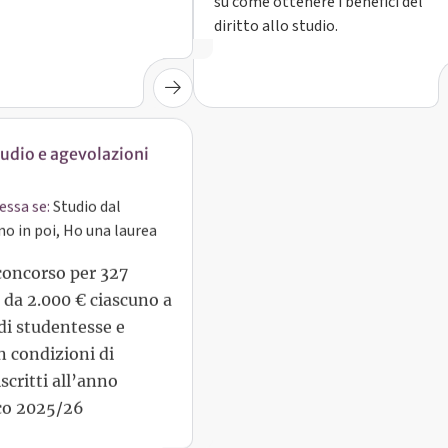
su come ottenere i benefici del
diritto allo studio.
tudio e agevolazioni
essa se:
Studio dal
o in poi, Ho una laurea
concorso per 327
 da 2.000 € ciascuno a
di studentesse e
n condizioni di
iscritti all’anno
co 2025/26