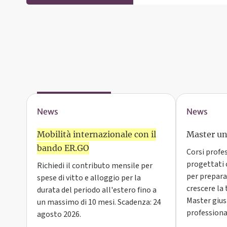
News
News
Mobilità internazionale con il
Master uni
bando ER.GO
Corsi profe
progettati 
Richiedi il contributo mensile per
per preparar
spese di vitto e alloggio per la
crescere la t
durata del periodo all'estero fino a
Master giust
un massimo di 10 mesi. Scadenza: 24
professiona
agosto 2026.