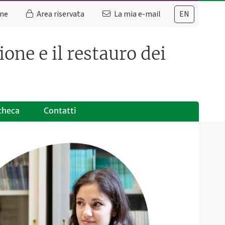
ine
Area riservata
La mia e-mail
EN
one e il restauro dei
checa
Contatti