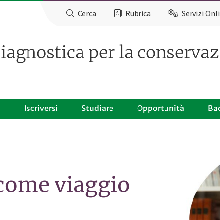
Cerca
Rubrica
Servizi Onl
iagnostica per la conservazi
o
Iscriversi
Studiare
Opportunità
Ba
come viaggio