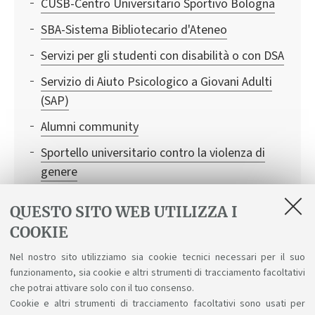
CUSB-Centro Universitario Sportivo Bologna
SBA-Sistema Bibliotecario d'Ateneo
Servizi per gli studenti con disabilità o con DSA
Servizio di Aiuto Psicologico a Giovani Adulti
(SAP)
Alumni community
Sportello universitario contro la violenza di
genere
WIFI
QUESTO SITO WEB UTILIZZA I
Consigliera di Fiducia: un aiuto in caso di
COOKIE
discriminazioni, molestie sessuali e
Nel nostro sito utilizziamo sia cookie tecnici necessari per il suo
psicologiche
funzionamento, sia cookie e altri strumenti di tracciamento facoltativi
SMA- Sistema Museale d'Ateneo
che potrai attivare solo con il tuo consenso.
Cookie e altri strumenti di tracciamento facoltativi sono usati per