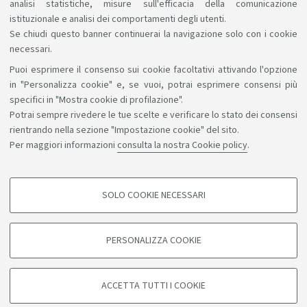
analisi statistiche, misure sull'efficacia della comunicazione
istituzionale e analisi dei comportamenti degli utenti.
Se chiudi questo banner continuerai la navigazione solo con i cookie
necessari.
Puoi esprimere il consenso sui cookie facoltativi attivando l'opzione
Sosteniamo il diritto alla conoscenza
in "Personalizza cookie" e, se vuoi, potrai esprimere consensi più
specifici in "Mostra cookie di profilazione".
Seguici su:
Potrai sempre rivedere le tue scelte e verificare lo stato dei consensi
rientrando nella sezione "Impostazione cookie" del sito.
Per maggiori informazioni
consulta la nostra Cookie policy
.
App:
SOLO COOKIE NECESSARI
COOKIE DI PROFILAZIONE - FACOLTATIVI
©Copyright 2026 - ALMA MATER STUDIORUM - Università di
Si tratta di cookie utilizzati per analizzare le caratteristiche della navigazione
PERSONALIZZA COOKIE
degli utenti, creare profili in base al loro comportamento sul sito, per analisi
Bologna - Via Zamboni, 33 - 40126 Bologna - PI: 01131710376 -
di marketing.
CF: 80007010376
Mostra cookie di profilazione
Privacy
Note legali
Informazioni sul sito e accessibilità
ACCETTA TUTTI I COOKIE
Impostazioni cookie
Google/Youtube Video