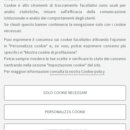
compatibili con quanto il Corso può offrirti.
Cookie e altri strumenti di tracciamento facoltativi sono usati per
analisi statistiche, misure sull'efficacia della comunicazione
istituzionale e analisi dei comportamenti degli utenti.
Se chiudi questo banner continuerai la navigazione solo con i cookie
necessari.
Puoi esprimere il consenso sui cookie facoltativi attivando l'opzione
Sosteniamo il diritto alla conoscenza
in "Personalizza cookie" e, se vuoi, potrai esprimere consensi più
specifici in "Mostra cookie di profilazione".
Seguici su:
Potrai sempre rivedere le tue scelte e verificare lo stato dei consensi
rientrando nella sezione "Impostazione cookie" del sito.
Per maggiori informazioni
consulta la nostra Cookie policy
.
App:
SOLO COOKIE NECESSARI
COOKIE DI PROFILAZIONE - FACOLTATIVI
©Copyright 2026 - ALMA MATER STUDIORUM - Università di
Si tratta di cookie utilizzati per analizzare le caratteristiche della navigazione
PERSONALIZZA COOKIE
degli utenti, creare profili in base al loro comportamento sul sito, per analisi
Bologna - Via Zamboni, 33 - 40126 Bologna - PI: 01131710376 -
di marketing.
CF: 80007010376
Mostra cookie di profilazione