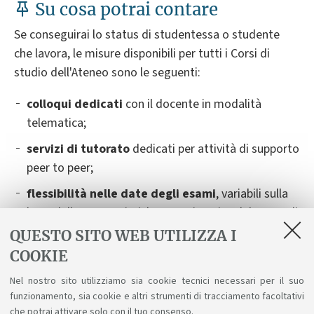
Su cosa potrai contare
Se conseguirai lo status di studentessa o studente
che lavora, le misure disponibili per tutti i Corsi di
studio dell'Ateneo sono le seguenti:
colloqui dedicati
con il docente in modalità
telematica;
servizi di tutorato
dedicati per attività di supporto
peer to peer;
flessibilità nelle date degli esami
,
variabili sulla
base delle caratteristiche organizzative del Corso di
Studio. Dovrai contattare il docente titolare
QUESTO SITO WEB UTILIZZA I
dell’insegnamento almeno 14 giorni prima della
COOKIE
data dell'esame, fornendo tutte le informazioni
Nel nostro sito utilizziamo sia cookie tecnici necessari per il suo
necessarie. Verranno indicate delle possibilità
funzionamento, sia cookie e altri strumenti di tracciamento facoltativi
alternative e ti saranno suggerite le soluzioni
che potrai attivare solo con il tuo consenso.