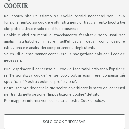
COOKIE
Iscriversi a singole attività formative
Nel nostro sito utilizziamo sia cookie tecnici necessari per il suo
Attivare una carriera alias
funzionamento, sia cookie e altri strumenti di tracciamento facoltativi
Conciliare studio e lavoro
che potrai attivare solo con il tuo consenso.
Cookie e altri strumenti di tracciamento facoltativi sono usati per
analisi statistiche, misure sull'efficacia della comunicazione
istituzionale e analisi dei comportamenti degli utenti.
Se chiudi questo banner continuerai la navigazione solo con i cookie
necessari.
Puoi esprimere il consenso sui cookie facoltativi attivando l'opzione
Sosteniamo il diritto alla conoscenza
in "Personalizza cookie" e, se vuoi, potrai esprimere consensi più
specifici in "Mostra cookie di profilazione".
Seguici su:
Potrai sempre rivedere le tue scelte e verificare lo stato dei consensi
rientrando nella sezione "Impostazione cookie" del sito.
Per maggiori informazioni
consulta la nostra Cookie policy
.
App:
SOLO COOKIE NECESSARI
COOKIE DI PROFILAZIONE - FACOLTATIVI