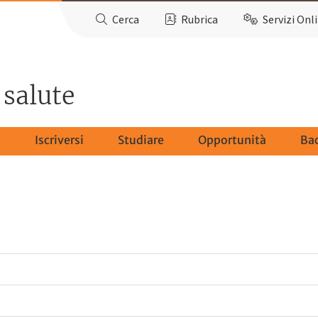
Cerca
Rubrica
Servizi Onl
 salute
o
Iscriversi
Studiare
Opportunità
Ba