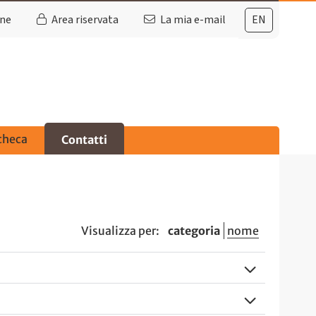
ine
Area riservata
La mia e-mail
EN
checa
Contatti
Visualizza per:
categoria
nome