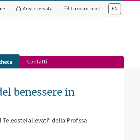
ine
Area riservata
La mia e-mail
EN
Contatti
checa
el benessere in
Teleostei allevati” della Prof.ssa