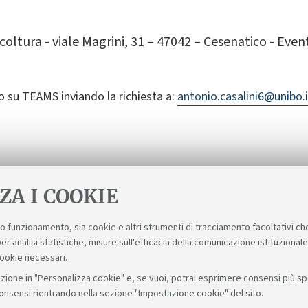
coltura - viale Magrini, 31 – 47042 – Cesenatico - Even
o su TEAMS inviando la richiesta a:
antonio.casalini6@unibo.i
ZA I COOKIE
suo funzionamento, sia cookie e altri strumenti di tracciamento facoltativi ch
er analisi statistiche, misure sull'efficacia della comunicazione istituzional
cookie necessari.
zione in "Personalizza cookie" e, se vuoi, potrai esprimere consensi più spec
consensi rientrando nella sezione "Impostazione cookie" del sito.