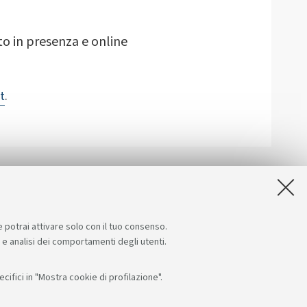
to in presenza e online
t
.
e potrai attivare solo con il tuo consenso.
e e analisi dei comportamenti degli utenti.
ifici in "Mostra cookie di profilazione".
Seguici su:
App: