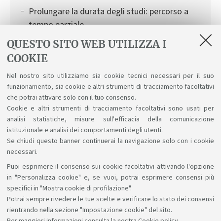
Prolungare la durata degli studi: percorso a
tempo parziale
Attivare una carriera alias
QUESTO SITO WEB UTILIZZA I
COOKIE
Conciliare studio e lavoro
Nel nostro sito utilizziamo sia cookie tecnici necessari per il suo
Rinnovo del permesso di soggiorno
funzionamento, sia cookie e altri strumenti di tracciamento facoltativi
Riconoscimento crediti
che potrai attivare solo con il tuo consenso.
Cookie e altri strumenti di tracciamento facoltativi sono usati per
analisi statistiche, misure sull'efficacia della comunicazione
istituzionale e analisi dei comportamenti degli utenti.
Se chiudi questo banner continuerai la navigazione solo con i cookie
necessari.
Puoi esprimere il consenso sui cookie facoltativi attivando l'opzione
Sosteniamo il diritto alla conoscenza
in "Personalizza cookie" e, se vuoi, potrai esprimere consensi più
specifici in "Mostra cookie di profilazione".
Seguici su:
Potrai sempre rivedere le tue scelte e verificare lo stato dei consensi
rientrando nella sezione "Impostazione cookie" del sito.