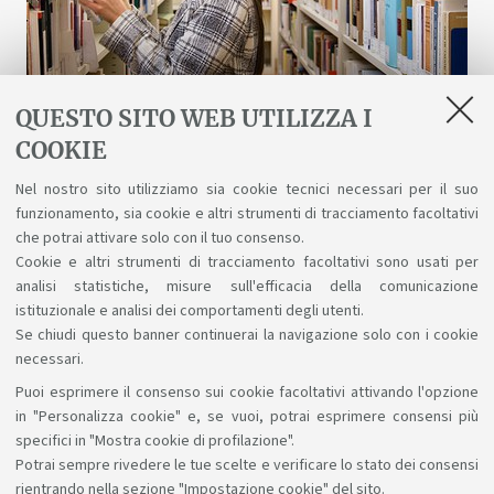
QUESTO SITO WEB UTILIZZA I
COOKIE
Biblioteche e risorse digitali
Nel nostro sito utilizziamo sia cookie tecnici necessari per il suo
funzionamento, sia cookie e altri strumenti di tracciamento facoltativi
Un patrimonio fatto di scienza, arte, storia a
che potrai attivare solo con il tuo consenso.
tua disposizione gratuitamente, anche online.
Cookie e altri strumenti di tracciamento facoltativi sono usati per
analisi statistiche, misure sull'efficacia della comunicazione
istituzionale e analisi dei comportamenti degli utenti.
Se chiudi questo banner continuerai la navigazione solo con i cookie
necessari.
Puoi esprimere il consenso sui cookie facoltativi attivando l'opzione
Sosteniamo il diritto alla conoscenza
in "Personalizza cookie" e, se vuoi, potrai esprimere consensi più
specifici in "Mostra cookie di profilazione".
Seguici su:
Potrai sempre rivedere le tue scelte e verificare lo stato dei consensi
rientrando nella sezione "Impostazione cookie" del sito.