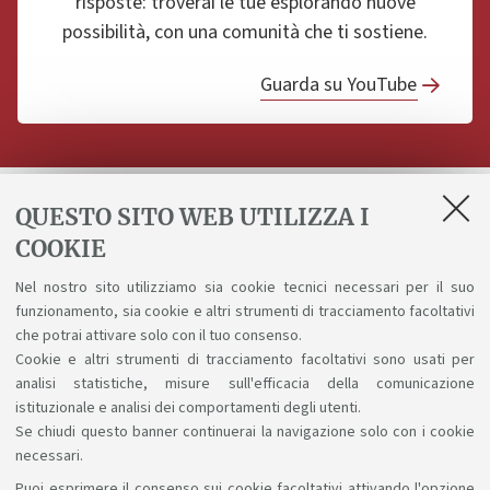
risposte: troverai le tue esplorando nuove
possibilità, con una comunità che ti sostiene.
Guarda su YouTube
QUESTO SITO WEB UTILIZZA I
Ricevi aggiornamenti sul corso
COOKIE
Nel nostro sito utilizziamo sia cookie tecnici necessari per il suo
Invia
funzionamento, sia cookie e altri strumenti di tracciamento facoltativi
che potrai attivare solo con il tuo consenso.
Ho letto l'
informativa sulla privacy
e acconsento al
Cookie e altri strumenti di tracciamento facoltativi sono usati per
analisi statistiche, misure sull'efficacia della comunicazione
trattamento dei miei dati personali
istituzionale e analisi dei comportamenti degli utenti.
Se chiudi questo banner continuerai la navigazione solo con i cookie
necessari.
Puoi esprimere il consenso sui cookie facoltativi attivando l'opzione