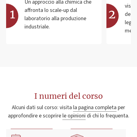
Un approccio alla chimica che
visio
affronta lo scale-up dal
della
laboratorio alla produzione
legat
industriale.
menta
I numeri del corso
Alcuni dati sul corso: visita
la pagina completa
per
approfondire e scoprire
le opinioni
di chi lo frequenta.