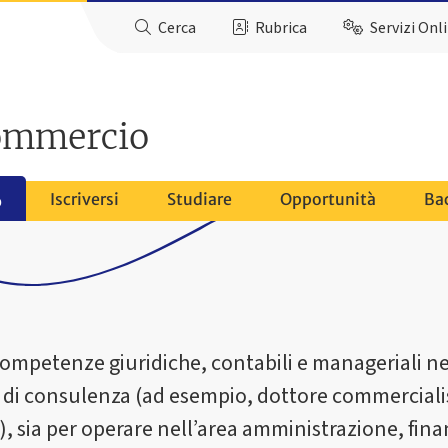
Cerca
Rubrica
Servizi Onl
ommercio
Iscriversi
Studiare
Opportunità
Ba
o
e competenze giuridiche, contabili e manageriali n
le di consulenza (ad esempio, dottore commerciali
à), sia per operare nell’area amministrazione, fina