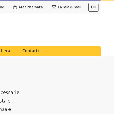
ine
Area riservata
La mia e-mail
EN
checa
Contatti
ecessarie
sta e
nza e