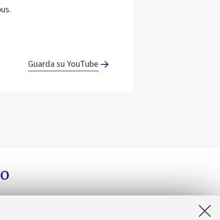
pus.
Guarda su YouTube
so
Invia