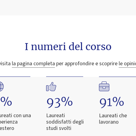
I numeri del corso
visita
la pagina completa
per approfondire e scoprire
le opini
3%
93%
91%
ureati con una
Laureati
Laureati che
perienza
soddisfatti degli
lavorano
'estero
studi svolti