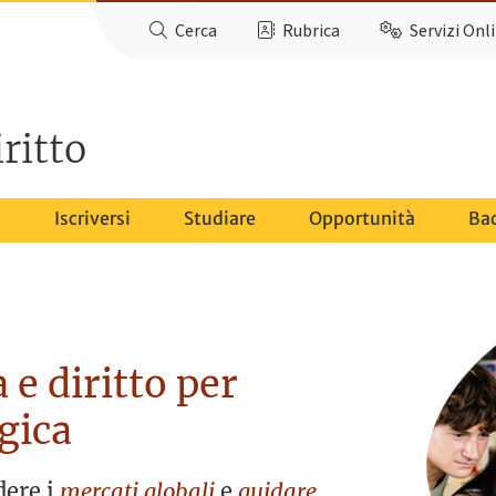
Cerca
Rubrica
Servizi Onl
ritto
o
Iscriversi
Studiare
Opportunità
Ba
e diritto per
gica
dere i
mercati globali
e
guidare