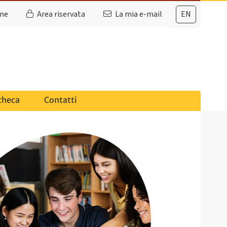
ine
Area riservata
La mia e-mail
EN
checa
Contatti