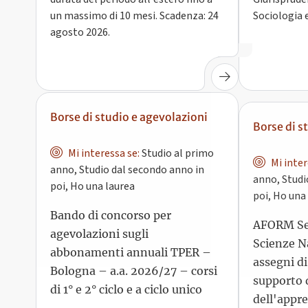
un massimo di 10 mesi. Scadenza: 24
Sociologia e
agosto 2026.
Borse di studio e agevolazioni
Borse di s
Mi interessa se:
Studio al primo
Mi inter
anno, Studio dal secondo anno in
anno, Studi
poi, Ho una laurea
poi, Ho una
Bando di concorso per
AFORM Set
agevolazioni sugli
Scienze N
abbonamenti annuali TPER –
assegni di
Bologna – a.a. 2026/27 – corsi
supporto d
di 1° e 2° ciclo e a ciclo unico
dell'appr
materie di