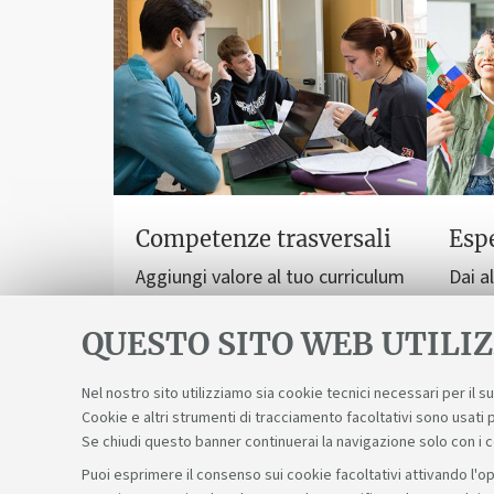
Competenze trasversali
Espe
Aggiungi valore al tuo curriculum
Dai a
e facilita le tue relazioni, anche
una d
sul lavoro.
dallo 
QUESTO SITO WEB UTILIZ
Nel nostro sito utilizziamo sia cookie tecnici necessari per il 
Cookie e altri strumenti di tracciamento facoltativi sono usati p
Se chiudi questo banner continuerai la navigazione solo con i 
Puoi esprimere il consenso sui cookie facoltativi attivando l'op