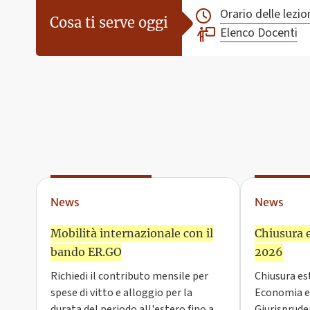
Orario delle lezio
Cosa ti serve oggi
Elenco Docenti
News
News
Mobilità internazionale con il
Chiusura e
bando ER.GO
2026
Richiedi il contributo mensile per
Chiusura est
spese di vitto e alloggio per la
Economia e 
durata del periodo all'estero fino a
Giurisprude