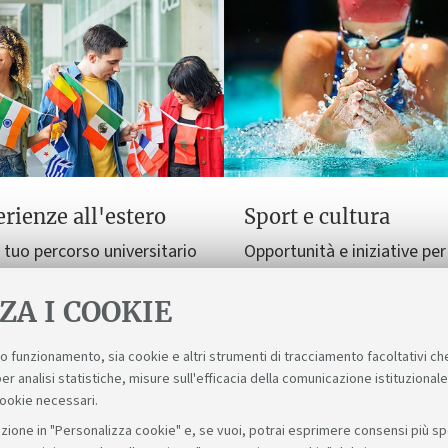
rienze all'estero
Sport e cultura
l tuo percorso universitario
Opportunità e iniziative per
imensione internazionale,
arricchire il tuo tempo libe
studio al tirocinio.
esperienze sportive e cultur
ZA I COOKIE
suo funzionamento, sia cookie e altri strumenti di tracciamento facoltativi ch
er analisi statistiche, misure sull'efficacia della comunicazione istituzional
cookie necessari.
zione in "Personalizza cookie" e, se vuoi, potrai esprimere consensi più spec