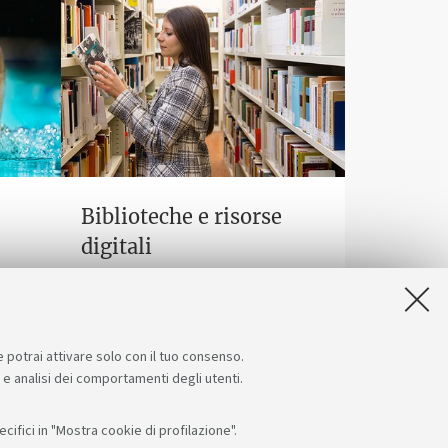
Biblioteche e risorse
digitali
ro con
Un patrimonio fatto di scienza,
ali.
arte, storia a tua disposizione
gratuitamente, anche online.
e potrai attivare solo con il tuo consenso.
e e analisi dei comportamenti degli utenti.
ifici in "Mostra cookie di profilazione".