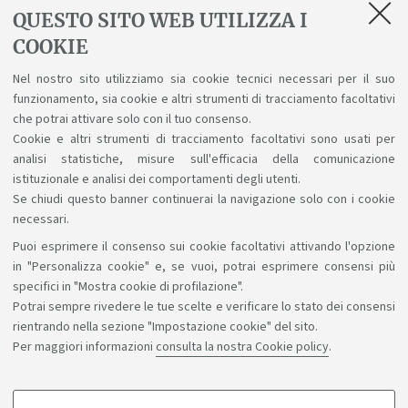
Non ci sono eventi
QUESTO SITO WEB UTILIZZA I
Archivio eventi
COOKIE
Nel nostro sito utilizziamo sia cookie tecnici necessari per il suo
Eventi di orientamento
funzionamento, sia cookie e altri strumenti di tracciamento facoltativi
che potrai attivare solo con il tuo consenso.
Oggi non ci sono open day
Cookie e altri strumenti di tracciamento facoltativi sono usati per
Vai agli eventi di orientamento
analisi statistiche, misure sull'efficacia della comunicazione
istituzionale e analisi dei comportamenti degli utenti.
Se chiudi questo banner continuerai la navigazione solo con i cookie
necessari.
Puoi esprimere il consenso sui cookie facoltativi attivando l'opzione
Sosteniamo il diritto alla conoscenza
in "Personalizza cookie" e, se vuoi, potrai esprimere consensi più
specifici in "Mostra cookie di profilazione".
Seguici su:
Potrai sempre rivedere le tue scelte e verificare lo stato dei consensi
rientrando nella sezione "Impostazione cookie" del sito.
Per maggiori informazioni
consulta la nostra Cookie policy
.
App: