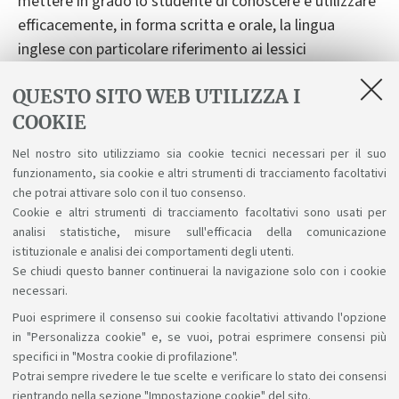
mettere in grado lo studente di conoscere e utilizzare
efficacemente, in forma scritta e orale, la lingua
inglese con particolare riferimento ai lessici
economico-aziendali.
QUESTO SITO WEB UTILIZZA I
Gli studenti hanno, infine, la possibilità, facoltativa, di
COOKIE
impegnarsi in tirocini presso imprese, enti e
organizzazioni del terzo settore in vista del loro futuro
Nel nostro sito utilizziamo sia cookie tecnici necessari per il suo
impiego o della loro futura attività professionale.
funzionamento, sia cookie e altri strumenti di tracciamento facoltativi
Il tirocinio è una delle attività a scelta libera dello
che potrai attivare solo con il tuo consenso.
Cookie e altri strumenti di tracciamento facoltativi sono usati per
studente.
analisi statistiche, misure sull'efficacia della comunicazione
istituzionale e analisi dei comportamenti degli utenti.
Se chiudi questo banner continuerai la navigazione solo con i cookie
necessari.
Puoi esprimere il consenso sui cookie facoltativi attivando l'opzione
Sosteniamo il diritto alla conoscenza
in "Personalizza cookie" e, se vuoi, potrai esprimere consensi più
specifici in "Mostra cookie di profilazione".
Seguici su:
Potrai sempre rivedere le tue scelte e verificare lo stato dei consensi
rientrando nella sezione "Impostazione cookie" del sito.