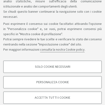
analisi statistiche, misure sull'efficacia della comunicazione
istituzionale e analisi dei comportamenti degli utenti.
Se chiudi questo banner continuerai la navigazione solo con i cookie
necessari.
Puoi esprimere il consenso sui cookie facoltativi attivando l'opzione
Sosteniamo il diritto alla conoscenza
in "Personalizza cookie" e, se vuoi, potrai esprimere consensi più
specifici in "Mostra cookie di profilazione".
Seguici su:
Potrai sempre rivedere le tue scelte e verificare lo stato dei consensi
rientrando nella sezione "Impostazione cookie" del sito.
Per maggiori informazioni
consulta la nostra Cookie policy
.
App:
SOLO COOKIE NECESSARI
COOKIE DI PROFILAZIONE - FACOLTATIVI
©Copyright 2026 - ALMA MATER STUDIORUM - Università di
Si tratta di cookie utilizzati per analizzare le caratteristiche della navigazione
PERSONALIZZA COOKIE
degli utenti, creare profili in base al loro comportamento sul sito, per analisi
Bologna - Via Zamboni, 33 - 40126 Bologna - PI: 01131710376 -
di marketing.
CF: 80007010376
Mostra cookie di profilazione
Privacy
Note legali
Informazioni sul sito e accessibilità
ACCETTA TUTTI I COOKIE
Impostazioni cookie
Google/Youtube Video