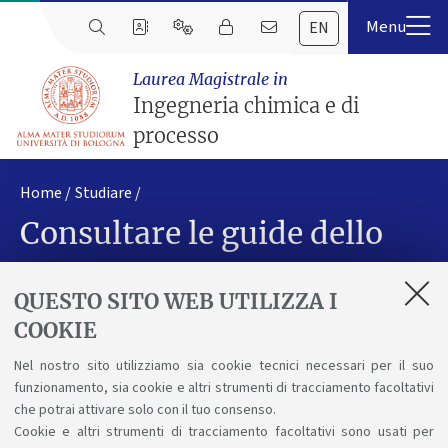
EN
Laurea Magistrale in
Ingegneria chimica e di
processo
Home
Studiare
Consultare le guide dello
studente antecedenti
QUESTO SITO WEB UTILIZZA I
all'a.a. 2009/10
COOKIE
Nel nostro sito utilizziamo sia cookie tecnici necessari per il suo
funzionamento, sia cookie e altri strumenti di tracciamento facoltativi
Guide
dello studente della Facoltà di Ingegneria, 1976-
che potrai attivare solo con il tuo consenso.
Cookie e altri strumenti di tracciamento facoltativi sono usati per
2009