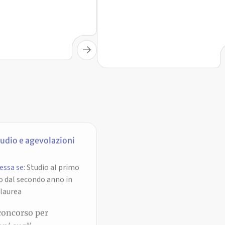
tudio e agevolazioni
essa se:
Studio al primo
o dal secondo anno in
 laurea
concorso per
ni sugli
nti annuali TPER –
 a.a. 2026/27 – corsi
ciclo e a ciclo unico