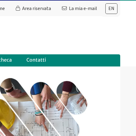
ine
Area riservata
La mia e-mail
EN
checa
Contatti