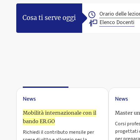
Orario delle lezio
Cosa ti serve oggi
Elenco Docenti
News
News
Mobilità internazionale con il
Master uni
bando ER.GO
Corsi profe
progettati 
Richiedi il contributo mensile per
per preparar
spese di vitto e alloggio per la