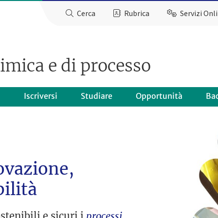
Cerca
Rubrica
Servizi Onl
imica e di processo
o
Iscriversi
Studiare
Opportunità
Ba
ovazione,
ilità
tenibili e sicuri i
processi