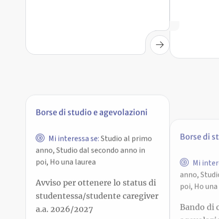
Borse di studio e agevolazioni
Borse di s
Mi interessa se:
Studio al primo
Mi inter
anno, Studio dal secondo anno in
anno, Studi
poi, Ho una laurea
poi, Ho una
Avviso per ottenere lo status di
Bando di 
studentessa/studente caregiver
agevolazio
a.a. 2026/2027
abboname
Bologna –
di 1° e 2° 