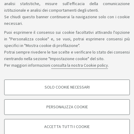
analisi statistiche, misure sull'efficacia della comunicazione
istituzionale e analisi dei comportamenti degli utenti.
Se chiudi questo banner continuerai la navigazione solo con i cookie
necessari.
Puoi esprimere il consenso sui cookie facoltativi attivando l'opzione
Sosteniamo il diritto alla conoscenza
in "Personalizza cookie" e, se vuoi, potrai esprimere consensi più
specifici in "Mostra cookie di profilazione".
Seguici su:
Potrai sempre rivedere le tue scelte e verificare lo stato dei consensi
rientrando nella sezione "Impostazione cookie" del sito.
Per maggiori informazioni
consulta la nostra Cookie policy
.
App:
SOLO COOKIE NECESSARI
COOKIE DI PROFILAZIONE - FACOLTATIVI
©Copyright 2026 - ALMA MATER STUDIORUM - Università di
Si tratta di cookie utilizzati per analizzare le caratteristiche della navigazione
PERSONALIZZA COOKIE
degli utenti, creare profili in base al loro comportamento sul sito, per analisi
Bologna - Via Zamboni, 33 - 40126 Bologna - PI: 01131710376 -
di marketing.
CF: 80007010376
Mostra cookie di profilazione
Privacy
Note legali
Informazioni sul sito e accessibilità
ACCETTA TUTTI I COOKIE
Impostazioni cookie