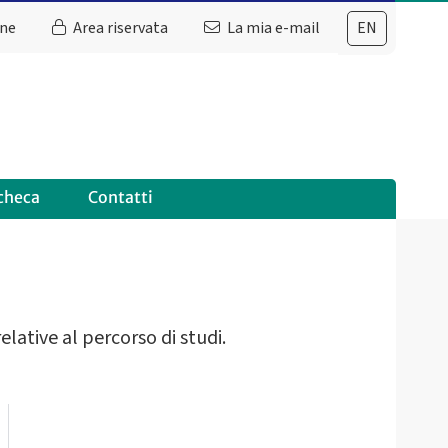
ine
Area riservata
La mia e-mail
EN
checa
Contatti
relative al percorso di studi.