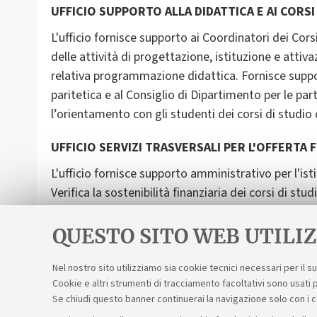
UFFICIO SUPPORTO ALLA DIDATTICA E AI CORSI
L'ufficio fornisce supporto ai Coordinatori dei Cors
delle attività di progettazione, istituzione e attiva
relativa programmazione didattica. Fornisce suppor
paritetica e al Consiglio di Dipartimento per le pa
l’orientamento con gli studenti dei corsi di studio 
UFFICIO SERVIZI TRASVERSALI PER L'OFFERTA
L'ufficio fornisce supporto amministrativo per l'isti
Verifica la sostenibilità finanziaria dei corsi di stu
attività di insegnamento e dei contratti di tutorato
studenti per il loro curriculum formativo.
QUESTO SITO WEB UTILIZ
Nel nostro sito utilizziamo sia cookie tecnici necessari per il 
Cookie e altri strumenti di tracciamento facoltativi sono usati p
Se chiudi questo banner continuerai la navigazione solo con i 