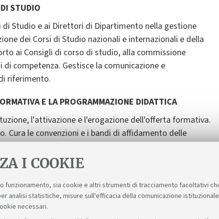
 DI STUDIO
i di Studio e ai Direttori di Dipartimento nella gestione
zione dei Corsi di Studio nazionali e internazionali e della
to ai Consigli di corso di studio, alla commissione
rti di competenza. Gestisce la comunicazione e
di riferimento.
 FORMATIVA E LA PROGRAMMAZIONE DIDATTICA
tuzione, l'attivazione e l'erogazione dell'offerta formativa.
dio. Cura le convenzioni e i bandi di affidamento delle
. Fornisce inoltre assistenza e supporto trasversali agli
ZA I COOKIE
suo funzionamento, sia cookie e altri strumenti di tracciamento facoltativi ch
er analisi statistiche, misure sull'efficacia della comunicazione istituzional
cookie necessari.