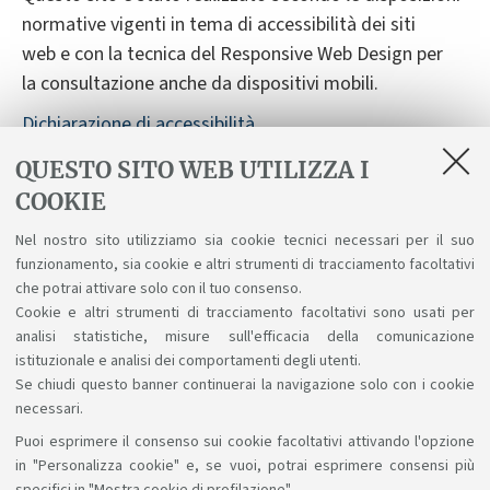
normative vigenti in tema di accessibilità dei siti
web e con la tecnica del Responsive Web Design per
la consultazione anche da dispositivi mobili.
Dichiarazione di accessibilità
Segnalazioni sull'accessibilità
QUESTO SITO WEB UTILIZZA I
COOKIE
Nonostante le verifiche, non è sempre possibile
garantire la completa accessibilità del sito. Vi
Nel nostro sito utilizziamo sia cookie tecnici necessari per il suo
preghiamo di segnalarci difficoltà riscontrate
funzionamento, sia cookie e altri strumenti di tracciamento facoltativi
nell'accesso alle informazioni e ai servizi scrivendo a
che potrai attivare solo con il tuo consenso.
Cookie e altri strumenti di tracciamento facoltativi sono usati per
accessibile@unibo.it
.
analisi statistiche, misure sull'efficacia della comunicazione
istituzionale e analisi dei comportamenti degli utenti.
Se chiudi questo banner continuerai la navigazione solo con i cookie
necessari.
Puoi esprimere il consenso sui cookie facoltativi attivando l'opzione
Sosteniamo il diritto alla conoscenza
in "Personalizza cookie" e, se vuoi, potrai esprimere consensi più